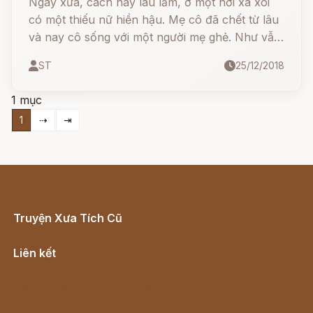
Ngày xưa, cách nay lâu lắm, ở một nơi xa xôi
có một thiếu nữ hiền hậu. Mẹ cô đã chết từ lâu
và nay cô sống với một người mẹ ghẻ. Như vẫn
thường gặp, người mẹ ghẻ không thương đứa
ST
25/12/2018
con chồng và chỉ nghĩ cách tống khứ cô càng
sớm càng tốt.
1 mục
1
⇢
⇥
Truyện Xưa Tích Cũ
Cổ tích Việt Nam
Liên kết
Lịch vạn niên
Hà Nội cũ - Món ngon Hà Nội
Truyện kiếm hiệp - Ngôn tình