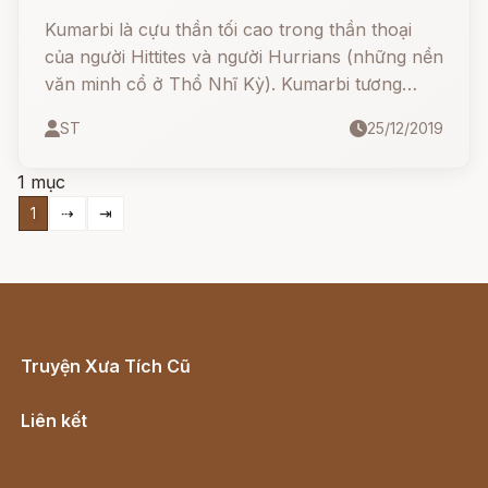
Kumarbi là cựu thần tối cao trong thần thoại
của người Hittites và người Hurrians (những nền
văn minh cổ ở Thổ Nhĩ Kỳ). Kumarbi tương
đương Kronos của người Hy Lạp và El người
ST
25/12/2019
Ugariti.
1 mục
1
⇢
⇥
Truyện Xưa Tích Cũ
Cổ tích Việt Nam
Liên kết
Lịch vạn niên
Hà Nội cũ - Món ngon Hà Nội