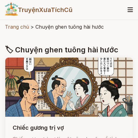
TruyệnXưaTíchCũ
Trang chủ
>
Chuyện ghen tuông hài hước
🏷 Chuyện ghen tuông hài hước
Chiếc gương trị vợ