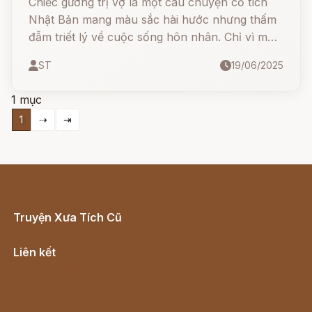
Chiếc gương trị vợ là một câu chuyện cổ tích
Nhật Bản mang màu sắc hài hước nhưng thấm
đẫm triết lý về cuộc sống hôn nhân. Chỉ vì một
chiếc gương lạ từ kinh thành Edo, một người
ST
19/06/2025
chồng chất phác đã khiến vợ mình hiểu lầm là
có “vợ bé”! Cuộc tranh cãi tưởng chừng gay gắt
1 mục
lại được hóa giải bất ngờ nhờ... một bà xơ già kỳ
1
⇢
⇥
lạ.
Truyện Xưa Tích Cũ
Cổ tích Việt Nam
Liên kết
Lịch vạn niên
Hà Nội cũ - Món ngon Hà Nội
Truyện kiếm hiệp - Ngôn tình