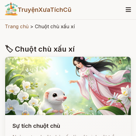
TruyệnXưaTíchCũ
Trang chủ
>
Chuột chù xấu xí
🏷 Chuột chù xấu xí
Sự tích chuột chù