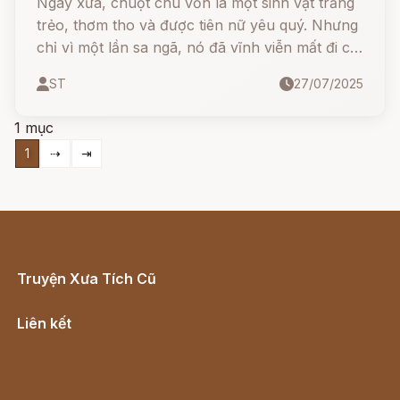
Ngày xưa, chuột chù vốn là một sinh vật trắng
trẻo, thơm tho và được tiên nữ yêu quý. Nhưng
chỉ vì một lần sa ngã, nó đã vĩnh viễn mất đi cơ
hội được sống nơi thiên giới...
ST
27/07/2025
1 mục
1
⇢
⇥
Truyện Xưa Tích Cũ
Cổ tích Việt Nam
Liên kết
Lịch vạn niên
Hà Nội cũ - Món ngon Hà Nội
Truyện kiếm hiệp - Ngôn tình