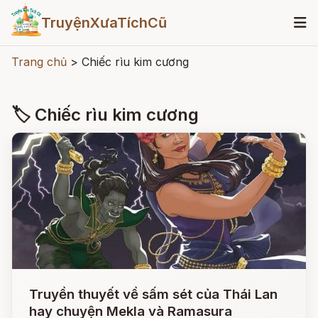
TruyệnXưaTíchCũ
Trang chủ
>
Chiếc rìu kim cương
🏷 Chiếc rìu kim cương
Truyền thuyết về sấm sét của Thái Lan
hay chuyện Mekla và Ramasura