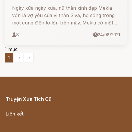
Ngày xửa ngày xưa, nữ thần xinh đẹp Mekla
vốn là vợ yêu của vị thần Siva, họ sống trong
một cung điện to lớn trên mây. Mekla có một
quả cầu thủy tinh kì diệu - món quà của Long
ST
24/08/2021
Vương cha nàng tặng cho thần Indhra mà nàng
lén lấy về.
1 mục
1
⇢
⇥
Truyện Xưa Tích Cũ
Cổ tích Việt Nam
Liên kết
Lịch vạn niên
Hà Nội cũ - Món ngon Hà Nội