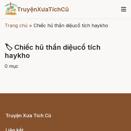
TruyệnXưaTíchCũ
Trang chủ
>
Chiếc hũ thần diệucổ tích haykho
🏷 Chiếc hũ thần diệucổ tích
haykho
0 mục
Truyện Xưa Tích Cũ
Cổ tích Việt Nam
Liên kết