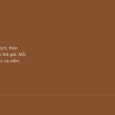
ích, thần
 thế giới. Mỗi
c và niềm