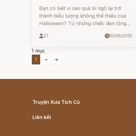
Bạn có biết vì sao quả bí ngô lại trở
thành biểu tượng không thể thiếu của
Halloween? Từ những chiếc đèn lồng
ma quái đặt trước cửa nhà đến hình
ST
10/06/2025
ảnh khuôn mặt ranh mãnh được khắc
trên quả bí ngô – tất cả bắt nguồn từ
1 mục
một truyền thuyết kỳ bí về anh chàng
1
⇢
⇥
Jack Hà Tiện.
Truyện Xưa Tích Cũ
Cổ tích Việt Nam
Liên kết
Lịch vạn niên
Hà Nội cũ - Món ngon Hà Nội