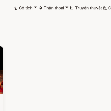
🞃
🞃
🧚
Cổ tích
🔱
Thần thoại
🕌
Truyền thuyết
🙋
C