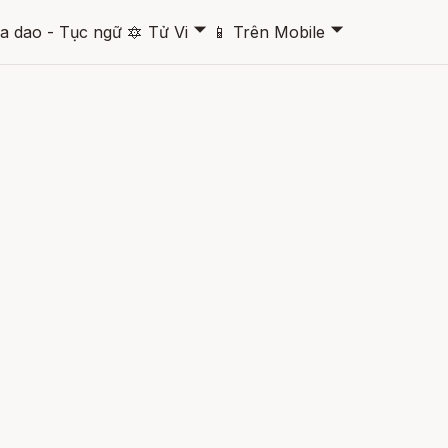
🞃
🞃
a dao - Tục ngữ
🔯
Tử Vi
📱
Trên Mobile