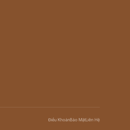
Điều Khoản
Bảo Mật
Liên Hệ