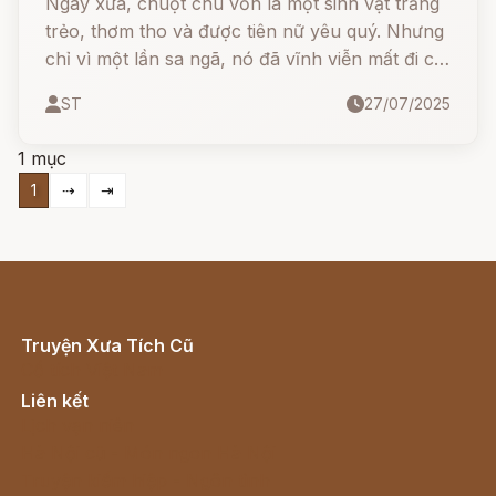
Ngày xưa, chuột chù vốn là một sinh vật trắng
trẻo, thơm tho và được tiên nữ yêu quý. Nhưng
chỉ vì một lần sa ngã, nó đã vĩnh viễn mất đi cơ
hội được sống nơi thiên giới...
ST
27/07/2025
1 mục
1
⇢
⇥
Truyện Xưa Tích Cũ
Cổ tích Việt Nam
Liên kết
Lịch vạn niên
Hà Nội cũ - Món ngon Hà Nội
Truyện kiếm hiệp - Ngôn tình