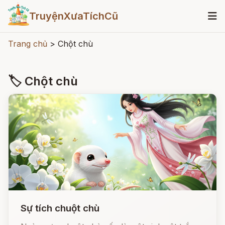
TruyệnXưaTíchCũ
Trang chủ
>
Chột chù
🏷 Chột chù
Sự tích chuột chù