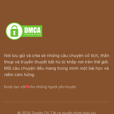
Hà Nội cũ - Món ngon Hà Nội
Truyện kiếm hiệp - Ngôn tình
Download - Tải Miễn Phí
Nơi lưu giữ và chia sẻ những câu chuyện cổ tích, thần
thoại và truyền thuyết bất hủ từ khắp nơi trên thế giới.
Mỗi câu chuyện đều mang trong mình một bài học và
niềm cảm hứng.
Được tạo với
cho những người yêu truyện
© 2024 Truyện Cổ. Tất cả quyền được bảo lưu.