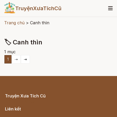
TruyệnXưaTíchCũ
Trang chủ
>
Canh thìn
🏷 Canh thìn
1 mục
1
⇢
⇥
Truyện Xưa Tích Cũ
Cổ tích Việt Nam
Liên kết
Lịch vạn niên