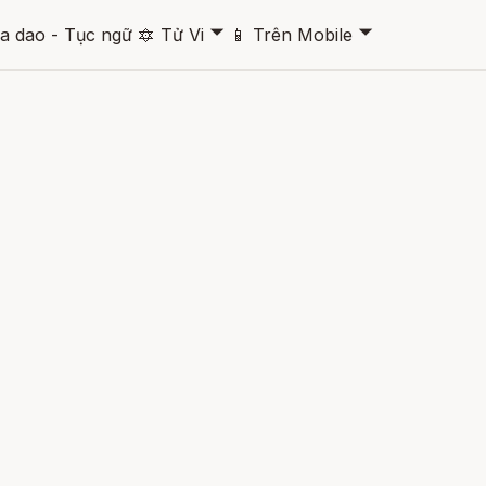
🞃
🞃
a dao - Tục ngữ
🔯
Tử Vi
📱
Trên Mobile