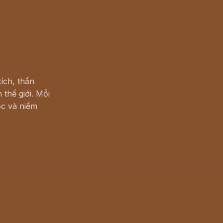
ích, thần
 thế giới. Mỗi
c và niềm