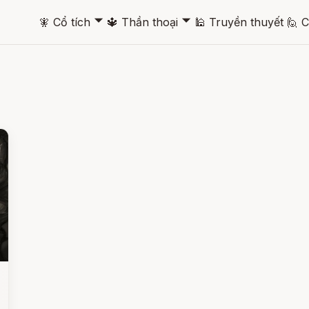
🞃
🞃
🧚
Cổ tích
🔱
Thần thoại
🕌
Truyền thuyết
🙋
C