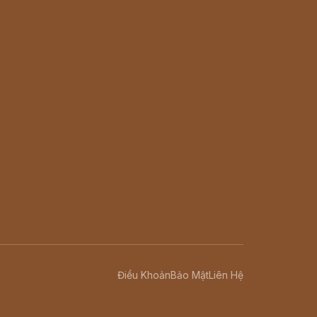
Điều Khoản
Bảo Mật
Liên Hệ