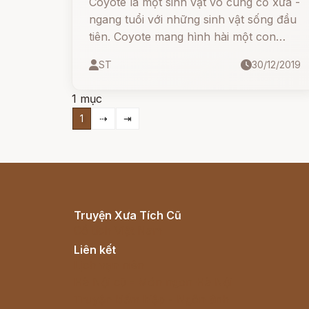
Coyote là một sinh vật vô cùng cổ xưa -
ngang tuổi với những sinh vật sống đầu
tiên. Coyote mang hình hài một con
cáo, nhưng có thể đi lại trên hai chân,
ST
30/12/2019
và có sự tinh ranh và trí tuệ vượt xa
những con cáo thông thường.
1 mục
1
⇢
⇥
Truyện Xưa Tích Cũ
Cổ tích Việt Nam
Liên kết
Lịch vạn niên
Hà Nội cũ - Món ngon Hà Nội
Truyện kiếm hiệp - Ngôn tình