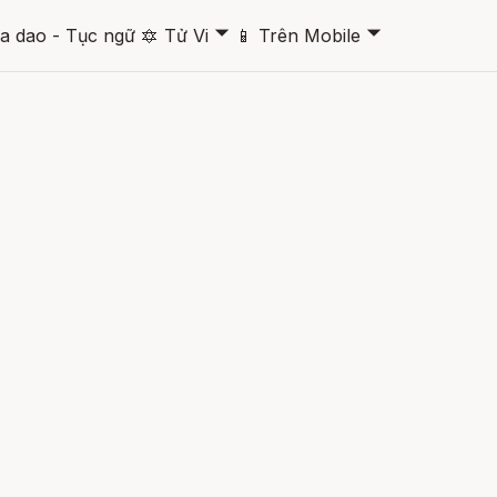
🞃
🞃
a dao - Tục ngữ
🔯
Tử Vi
📱
Trên Mobile