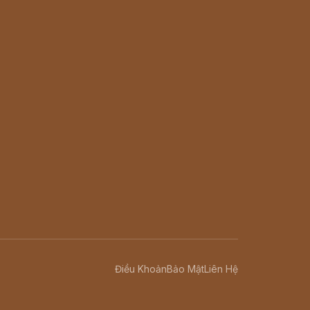
Điều Khoản
Bảo Mật
Liên Hệ