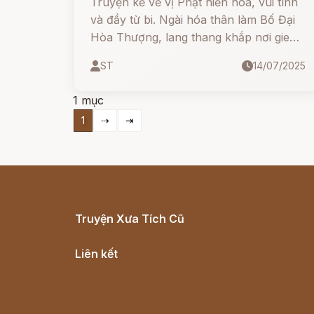
Truyện kể về vị Phật hiền hòa, vui tính
và đầy từ bi. Ngài hóa thân làm Bố Đại
Hòa Thượng, lang thang khắp nơi gieo
duyên, hóa độ chúng sinh. Mỗi bước
ST
14/07/2025
chân Ngài đến là mang theo tiếng cười,
niềm vui và lòng nhân ái.
1 mục
1
⇢
⇥
Truyện Xưa Tích Cũ
Cổ tích Việt Nam
Liên kết
Lịch vạn niên
Hà Nội cũ - Món ngon Hà Nội
Truyện kiếm hiệp - Ngôn tình