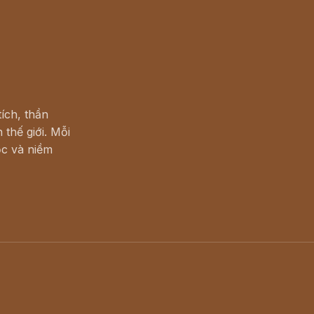
ích, thần
 thế giới. Mỗi
c và niềm