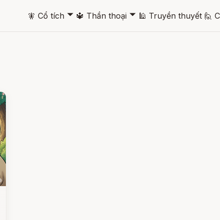
🞃
🞃
🧚
Cổ tích
🔱
Thần thoại
🕌
Truyền thuyết
🙋
C