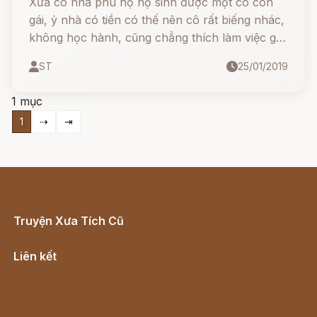
Xưa có nhà phú hộ nọ sinh được một cô con
gái, ỷ nhà có tiền có thế nên cô rất biếng nhác,
không học hành, cũng chẳng thích làm việc gì
có ích cho gia đình.
ST
25/01/2019
1 mục
1
⇢
⇥
Truyện Xưa Tích Cũ
Cổ tích Việt Nam
Liên kết
Lịch vạn niên
Hà Nội cũ - Món ngon Hà Nội
Truyện kiếm hiệp - Ngôn tình