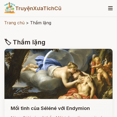
TruyệnXưaTíchCũ
Trang chủ
>
Thầm lặng
🏷 Thầm lặng
Mối tình của Séléné với Endymion