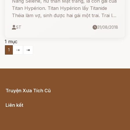
Nàng Séléné, nữ thần Mặt trăng, là con gái của
Titan Hypérion. Titan Hypérion lấy Titanide
Théia làm vợ, sinh được hai gái một trai. Trai là
anh cả, tên gọi Hélios, tức thần Mặt trời. Gái là
ST
31/08/2018
Séléné, nữ thần Mặt trăng, và Éos, nữ thần
Bình minh hoặc Rạng đông.
1 mục
1
⇢
⇥
Truyện Xưa Tích Cũ
Cổ tích Việt Nam
Liên kết
Lịch vạn niên
Hà Nội cũ - Món ngon Hà Nội
Truyện kiếm hiệp - Ngôn tình