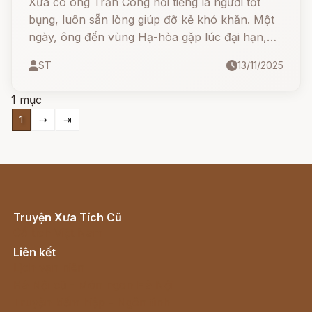
Xưa có ông Trần Công nổi tiếng là người tốt
bụng, luôn sẵn lòng giúp đỡ kẻ khó khăn. Một
ngày, ông đến vùng Hạ-hòa gặp lúc đại hạn,
ruộng đồng nứt nẻ, người dân lầm than.
ST
13/11/2025
Thương xót cho họ, ông quyết tâm đi tìm Thần
Mưa để xin nước.
1 mục
1
⇢
⇥
Truyện Xưa Tích Cũ
Cổ tích Việt Nam
Liên kết
Lịch vạn niên
Hà Nội cũ - Món ngon Hà Nội
Truyện kiếm hiệp - Ngôn tình