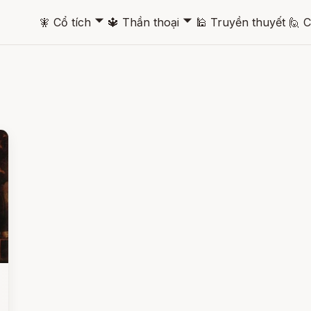
🞃
🞃
🧚
Cổ tích
🔱
Thần thoại
🕌
Truyền thuyết
🙋
C