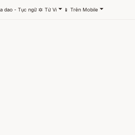
🞃
🞃
a dao - Tục ngữ
🔯
Tử Vi
📱
Trên Mobile