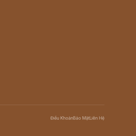
Điều Khoản
Bảo Mật
Liên Hệ