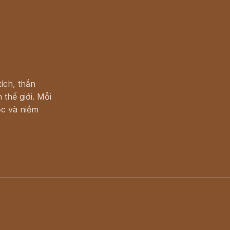
ích, thần
 thế giới. Mỗi
c và niềm