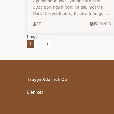
Agamemnon lấy Clytemnestre sinh
được bốn người con: ba gái, một trai.
Gái là Chrysothémis, Électre (còn gọi là
Laodicé), Iphigénie (còn gọi là
ST
15/10/2018
Iphianassa); trai là Oreste.
1 mục
1
⇢
⇥
Truyện Xưa Tích Cũ
Cổ tích Việt Nam
Liên kết
Lịch vạn niên
Hà Nội cũ - Món ngon Hà Nội
Truyện kiếm hiệp - Ngôn tình