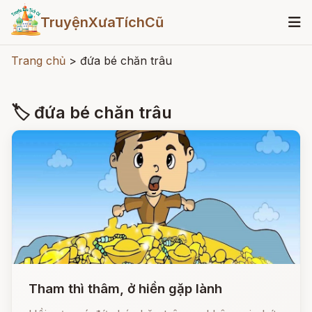
TruyệnXưaTíchCũ
Trang chủ
>
đứa bé chăn trâu
🏷 đứa bé chăn trâu
Tham thì thâm, ở hiền gặp lành