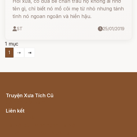
Hồi xưa, có đứa bé chăn trâu nọ không ai nhớ
tên gì, chỉ biết nó mồ côi mẹ từ nhỏ nhưng tánh
tình nó ngoan ngoãn và hiền hậu.
ST
25/01/2019
1 mục
1
⇢
⇥
Truyện Xưa Tích Cũ
Cổ tích Việt Nam
Liên kết
Lịch vạn niên
Hà Nội cũ - Món ngon Hà Nội
Truyện kiếm hiệp - Ngôn tình