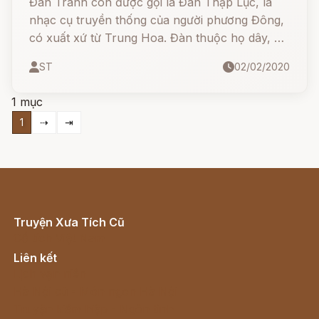
Đàn Tranh còn được gọi là Đàn Thập Lục, là
nhạc cụ truyền thống của người phương Đông,
có xuất xứ từ Trung Hoa. Đàn thuộc họ dây, chi
gảy. Đàn có tên gọi Thập Lục vì có 16 dây.
ST
02/02/2020
1 mục
1
⇢
⇥
Truyện Xưa Tích Cũ
Cổ tích Việt Nam
Liên kết
Lịch vạn niên
Hà Nội cũ - Món ngon Hà Nội
Truyện kiếm hiệp - Ngôn tình