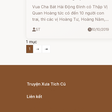
Vua Cha Bát Hải Động Đình có Thập Vị
Quan Hoàng tức có đến 10 người con
trai, thì các vị Hoàng Tư, Hoàng Năm,
Hoàng Lục không giáng trần nên không
ST
10/10/2019
rõ lai lịch thần tích, không có đền thờ
riêng theo lối Tứ Phủ, cũng hiếm về ngự
1 mục
đồng.
1
⇢
⇥
Truyện Xưa Tích Cũ
Cổ tích Việt Nam
Liên kết
Lịch vạn niên
Hà Nội cũ - Món ngon Hà Nội