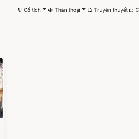
🞃
🞃
🧚
Cổ tích
🔱
Thần thoại
🕌
Truyền thuyết
🙋
C