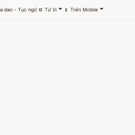
🞃
🞃
a dao - Tục ngữ
🔯
Tử Vi
📱
Trên Mobile