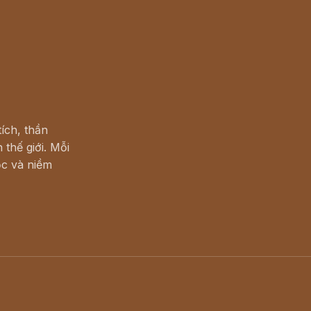
ích, thần
 thế giới. Mỗi
c và niềm