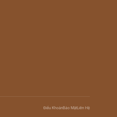
Điều Khoản
Bảo Mật
Liên Hệ