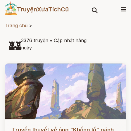
TruyệnXưaTíchCũ
Trang chủ
>
3376 truyện
•
Cập nhật hàng
🏰
ngày
Đọc ngay
Truyền thuyết về ông "Khổng lồ" gánh