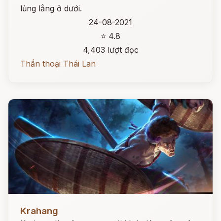
lủng lẳng ở dưới.
24-08-2021
⭐ 4.8
4,403 lượt đọc
Thần thoại Thái Lan
Đọc ngay
Krahang