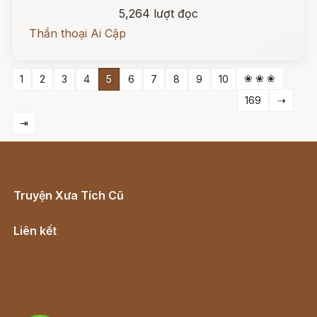
5,264 lượt đọc
Thần thoại Ai Cập
❀ ❀ ❀
1
2
3
4
5
6
7
8
9
10
169
⇢
⇥
Truyện Xưa Tích Cũ
Cổ tích Việt Nam
Liên kết
Lịch vạn niên
Hà Nội cũ - Món ngon Hà Nội
Truyện kiếm hiệp - Ngôn tình
Download - Tải Miễn Phí