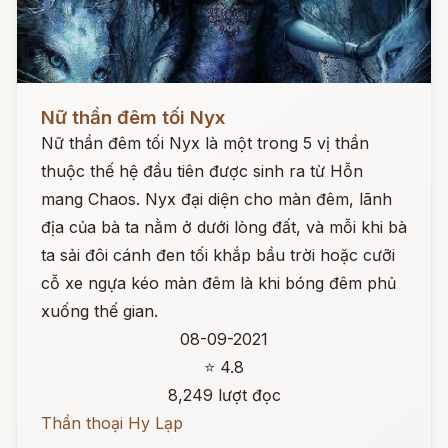
Đọc ngay
Nữ thần đêm tối Nyx
Nữ thần đêm tối Nyx là một trong 5 vị thần
thuộc thế hệ đầu tiên được sinh ra từ Hỗn
mang Chaos. Nyx đại diện cho màn đêm, lãnh
địa của bà ta nằm ở dưới lòng đất, và mỗi khi bà
ta sải đôi cánh đen tối khắp bầu trời hoặc cưỡi
cỗ xe ngựa kéo màn đêm là khi bóng đêm phủ
xuống thế gian.
08-09-2021
⭐ 4.8
8,249 lượt đọc
Thần thoại Hy Lạp