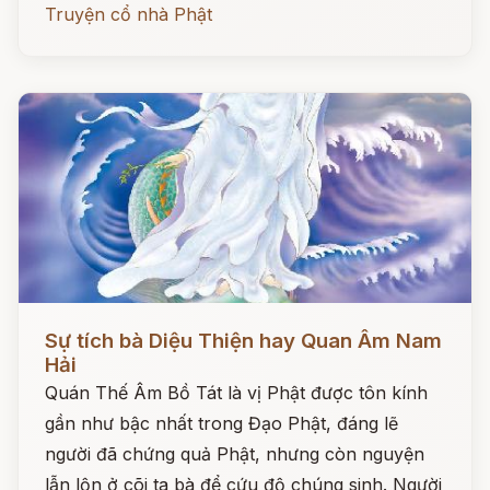
Truyện cổ nhà Phật
Đọc ngay
Sự tích bà Diệu Thiện hay Quan Âm Nam
Hải
Quán Thế Âm Bồ Tát là vị Phật được tôn kính
gần như bậc nhất trong Đạo Phật, đáng lẽ
người đã chứng quả Phật, nhưng còn nguyện
lẫn lộn ở cõi ta bà để cứu độ chúng sinh. Người