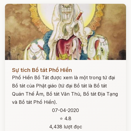
Đọc ngay
Sự tích Bồ tát Phổ Hiền
Phổ Hiền Bồ Tát được xem là một trong tứ đại
Bồ tát của Phật giáo (tứ đại Bồ tát là Bồ tát
Quán Thế Âm, Bồ tát Văn Thù, Bồ tát Địa Tạng
và Bồ tát Phổ Hiền).
07-04-2020
⭐ 4.8
4,438 lượt đọc