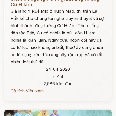
Cư H'lăm
Già làng Y Ruê Mlô ở buôn Mắp, thị trấn Ea
Pốk kể cho chúng tôi nghe truyền thuyết về sự
hình thành rừng thiêng Cư H’lăm. Theo tiếng
dân tộc Êđê, Cư có nghĩa là núi, còn H’lăm
nghĩa là loạn luân. Ngày xửa, ngọn đồi này đã
có từ lúc nào không ai biết, thuở ấy cũng chưa
có tên gọi; trên đồi rừng cây rậm rạp và có rất
nhiều loài thú dữ.
24-04-2020
⭐ 4.8
2,986 lượt đọc
Cổ tích Việt Nam