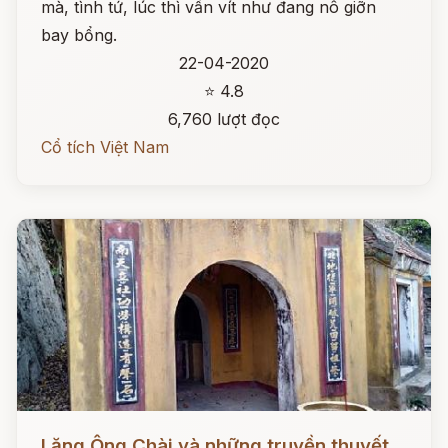
mà, tình tứ, lúc thì vấn vít như đang nô giỡn
bay bổng.
22-04-2020
⭐ 4.8
6,760 lượt đọc
Cổ tích Việt Nam
Đọc ngay
Lăng Ông Chài và những truyền thuyết