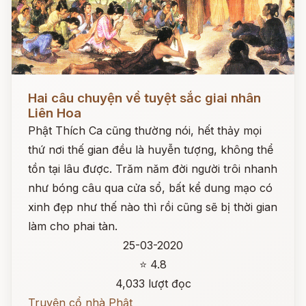
Đọc ngay
Hai câu chuyện về tuyệt sắc giai nhân
Liên Hoa
Phật Thích Ca cũng thường nói, hết thảy mọi
thứ nơi thế gian đều là huyễn tượng, không thể
tồn tại lâu được. Trăm năm đời người trôi nhanh
như bóng câu qua cửa sổ, bất kể dung mạo có
xinh đẹp như thế nào thì rồi cũng sẽ bị thời gian
làm cho phai tàn.
25-03-2020
⭐ 4.8
4,033 lượt đọc
Truyện cổ nhà Phật