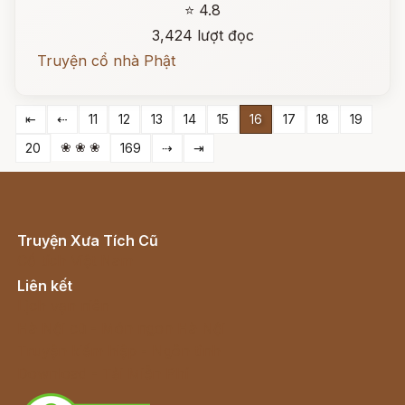
⭐ 4.8
3,424 lượt đọc
Truyện cổ nhà Phật
⇤
⇠
11
12
13
14
15
16
17
18
19
❀ ❀ ❀
20
169
⇢
⇥
Truyện Xưa Tích Cũ
Cổ tích Việt Nam
Liên kết
Lịch vạn niên
Hà Nội cũ - Món ngon Hà Nội
Truyện kiếm hiệp - Ngôn tình
Download - Tải Miễn Phí