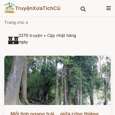
TruyệnXưaTíchCũ
Trang chủ
>
3376 truyện
•
Cập nhật hàng
🏰
ngày
Đọc ngay
Mối tình ngang trái... giữa rừng thiêng