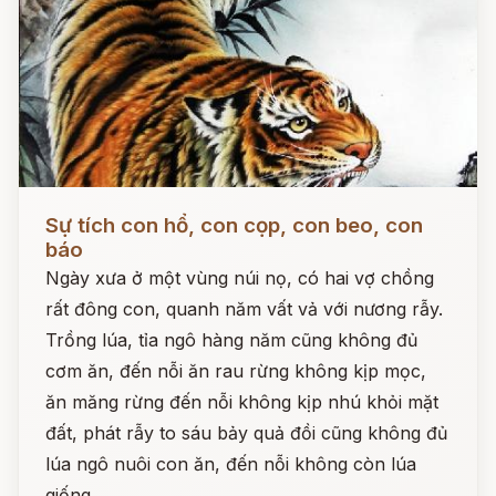
Đọc ngay
Sự tích con hổ, con cọp, con beo, con
báo
Ngày xưa ở một vùng núi nọ, có hai vợ chồng
rất đông con, quanh năm vất vả với nương rẫy.
Trồng lúa, tỉa ngô hàng năm cũng không đủ
cơm ăn, đến nỗi ăn rau rừng không kịp mọc,
ăn măng rừng đến nỗi không kịp nhú khỏi mặt
đất, phát rẫy to sáu bảy quả đồi cũng không đủ
lúa ngô nuôi con ăn, đến nỗi không còn lúa
giống.