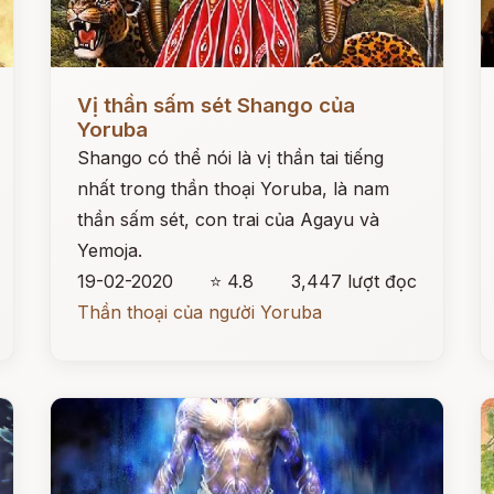
Đọc ngay
Đ
Vị thần sấm sét Shango của
Yoruba
Shango có thể nói là vị thần tai tiếng
nhất trong thần thoại Yoruba, là nam
thần sấm sét, con trai của Agayu và
Yemoja.
19-02-2020
⭐ 4.8
3,447 lượt đọc
Thần thoại của người Yoruba