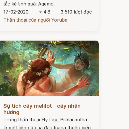
tắc kè tinh quái Agemo.
17-02-2020
⭐ 4.8
3,510 lượt đọc
Thần thoại của người Yoruba
ọc ngay
Sự tích cây melilot - cây nhãn
hương
Trong thần thoại Hy Lạp, Psalacantha
là một tiên nữ của đảo Icaria thuộc biển