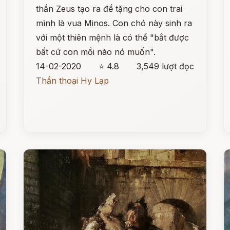
thần Zeus tạo ra để tặng cho con trai
mình là vua Minos. Con chó này sinh ra
với một thiên mệnh là có thể "bắt được
bất cứ con mồi nào nó muốn".
14-02-2020
⭐ 4.8
3,549 lượt đọc
Thần thoại Hy Lạp