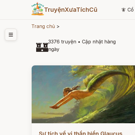
TruyệnXưaTíchCũ
🧚
Cổ 
Trang chủ
>
3376 truyện
•
Cập nhật hàng
🏰
ngày
Đọc ngay
Sự tích về vị thần biển Glaucus