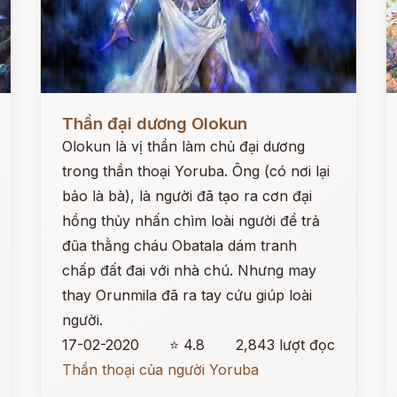
Đọc ngay
Đ
Thần đại dương Olokun
Olokun là vị thần làm chủ đại dương
trong thần thoại Yoruba. Ông (có nơi lại
bảo là bà), là người đã tạo ra cơn đại
hồng thủy nhấn chìm loài người để trả
đũa thằng cháu Obatala dám tranh
chấp đất đai với nhà chú. Nhưng may
thay Orunmila đã ra tay cứu giúp loài
người.
17-02-2020
⭐ 4.8
2,843 lượt đọc
Thần thoại của người Yoruba