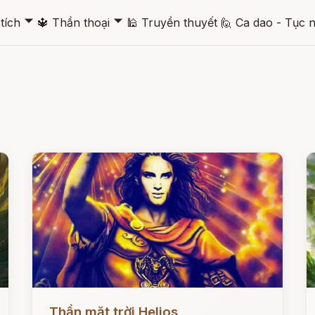
🞃
🞃
tích
🔱
Thần thoại
🕌
Truyền thuyết
🙋
Ca dao - Tục 
Đọc ngay
Đ
Thần mặt trời Helios