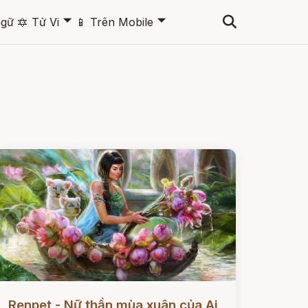
🞃
🞃
ngữ
🔯
Tử Vi
📱
Trên Mobile
ọc ngay
Renpet - Nữ thần mùa xuân của Ai