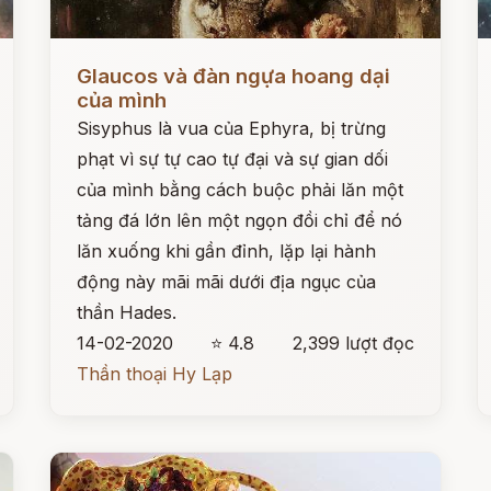
Đọc ngay
Đ
Glaucos và đàn ngựa hoang dại
của mình
Sisyphus là vua của Ephyra, bị trừng
phạt vì sự tự cao tự đại và sự gian dối
của mình bằng cách buộc phải lăn một
tảng đá lớn lên một ngọn đồi chỉ để nó
lăn xuống khi gần đỉnh, lặp lại hành
động này mãi mãi dưới địa ngục của
thần Hades.
14-02-2020
⭐ 4.8
2,399 lượt đọc
Thần thoại Hy Lạp