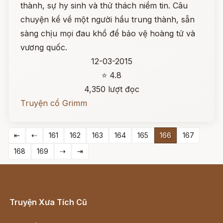
thành, sự hy sinh và thử thách niềm tin. Câu
chuyện kể về một người hầu trung thành, sẵn
sàng chịu mọi đau khổ để bảo vệ hoàng tử và
vương quốc.
12-03-2015
⭐ 4.8
4,350 lượt đọc
Truyện cổ Grimm
⇤
⇠
161
162
163
164
165
166
167
168
169
⇢
⇥
Truyện Xưa Tích Cũ
Cổ tích Việt Nam