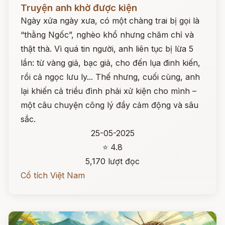
Đọc ngay
Truyện anh khờ được kiện
Ngày xửa ngày xưa, có một chàng trai bị gọi là
“thằng Ngốc”, nghèo khổ nhưng chăm chỉ và
thật thà. Vì quá tin người, anh liên tục bị lừa 5
lần: từ vàng giả, bạc giả, cho đến lụa đinh kiến,
rồi cả ngọc lưu ly... Thế nhưng, cuối cùng, anh
lại khiến cả triều đình phải xử kiện cho mình –
một câu chuyện công lý đầy cảm động và sâu
sắc.
25-05-2025
⭐ 4.8
5,170 lượt đọc
Cổ tích Việt Nam