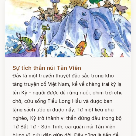
Đọc ngay
Sự tích thần núi Tản Viên
Đây là một truyền thuyết đặc sắc trong kho
tàng truyện cổ Việt Nam, kể về chàng trai kỳ lạ
tên Kỳ - người được dê rừng nuôi, chim trời che
chở, cứu sống Tiểu Long Hầu và được ban
tặng sách ước gì được nấy. Từ một tiều phu
nghèo, Kỳ trở thành vị thần đứng đầu trong bộ
Tứ Bất Tử - Sơn Tinh, cai quản núi Tản Viên
hùng vĩ, cứu dân giúp đời. Đây cũng là tiền đề