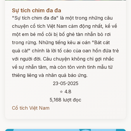
Đọc ngay
Sự tích chim đa đa
"Sự tích chim đa đa" là một trong những câu
chuyện cổ tích Việt Nam cảm động nhất, kể về
một em bé mồ côi bị bố ghẻ tàn nhẫn bỏ rơi
trong rừng. Những tiếng kêu ai oán "Bát cát
quả cà!" chính là lời tố cáo của oan hồn đứa trẻ
với người đời. Câu chuyện không chỉ gợi nhắc
về sự nhẫn tâm, mà còn tôn vinh tình mẫu tử
thiêng liêng và nhân quả báo ứng.
23-05-2025
⭐ 4.8
5,168 lượt đọc
Cổ tích Việt Nam