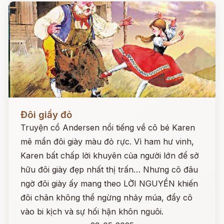
Đọc ngay
Đôi giầy đỏ
Truyện cổ Andersen nổi tiếng về cô bé Karen
mê mẩn đôi giày màu đỏ rực. Vì ham hư vinh,
Karen bất chấp lời khuyên của người lớn để sở
hữu đôi giày đẹp nhất thị trấn… Nhưng cô đâu
ngờ đôi giày ấy mang theo LỜI NGUYỀN khiến
đôi chân không thể ngừng nhảy múa, đẩy cô
vào bi kịch và sự hối hận khôn nguôi.