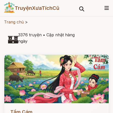
TruyệnXưaTíchCũ
Trang chủ
>
3376 truyện
•
Cập nhật hàng
🏰
ngày
Đọc ngay
Tấm Cám