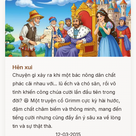
Đọc ngay
Hên xui
Chuyện gì xảy ra khi một bác nông dân chất
phác cãi nhau với... lũ ếch và chó săn, rồi vô
tình khiến công chúa cười lần đầu tiên trong
đời? 😆 Một truyện cổ Grimm cực kỳ hài hước,
đậm chất châm biếm và thông minh, mang đến
tiếng cười nhưng cũng đầy ẩn ý sâu xa về lòng
tin và sự thật thà.
12-03-2015