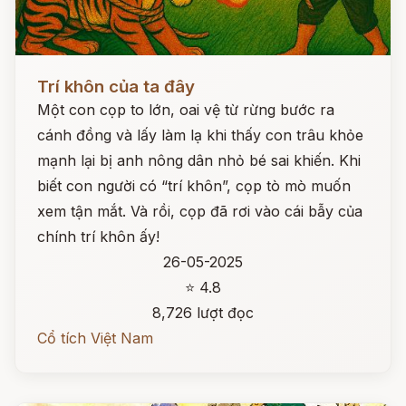
Đọc ngay
Trí khôn của ta đây
Một con cọp to lớn, oai vệ từ rừng bước ra
cánh đồng và lấy làm lạ khi thấy con trâu khỏe
mạnh lại bị anh nông dân nhỏ bé sai khiến. Khi
biết con người có “trí khôn”, cọp tò mò muốn
xem tận mắt. Và rồi, cọp đã rơi vào cái bẫy của
chính trí khôn ấy!
26-05-2025
⭐ 4.8
8,726 lượt đọc
Cổ tích Việt Nam