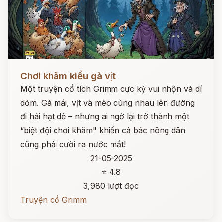
Đọc ngay
Chơi khăm kiểu gà vịt
Một truyện cổ tích Grimm cực kỳ vui nhộn và dí
dỏm. Gà mái, vịt và mèo cùng nhau lên đường
đi hái hạt dẻ – nhưng ai ngờ lại trở thành một
“biệt đội chơi khăm" khiến cả bác nông dân
cũng phải cười ra nước mắt!
21-05-2025
⭐ 4.8
3,980 lượt đọc
Truyện cổ Grimm