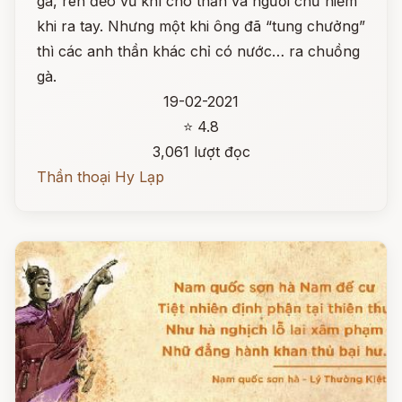
gà, rèn đẽo vũ khí cho thần và người chứ hiếm
khi ra tay. Nhưng một khi ông đã “tung chưởng”
thì các anh thần khác chỉ có nước… ra chuồng
gà.
19-02-2021
⭐ 4.8
3,061 lượt đọc
Thần thoại Hy Lạp