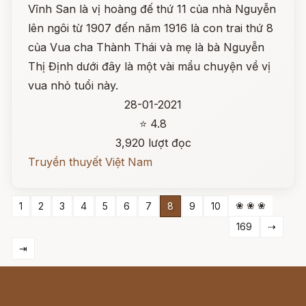
Vĩnh San là vị hoàng đế thứ 11 của nhà Nguyễn
lên ngôi từ 1907 đến năm 1916 là con trai thứ 8
của Vua cha Thành Thái và mẹ là bà Nguyễn
Thị Định dưới đây là một vài mẩu chuyện về vị
vua nhỏ tuổi này.
28-01-2021
⭐ 4.8
3,920 lượt đọc
Truyền thuyết Việt Nam
❀ ❀ ❀
1
2
3
4
5
6
7
8
9
10
169
⇢
⇥