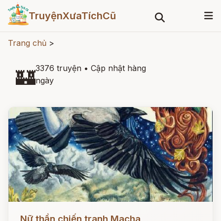
TruyệnXưaTíchCũ
Trang chủ
>
3376 truyện
•
Cập nhật hàng
🏰
ngày
Đọc ngay
Nữ thần chiến tranh Macha