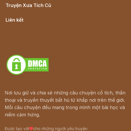
Truyện Xưa Tích Cũ
Cổ tích Việt Nam
Liên kết
Lịch vạn niên
Hà Nội cũ - Món ngon Hà Nội
Truyện kiếm hiệp - Ngôn tình
Download - Tải Miễn Phí
Nơi lưu giữ và chia sẻ những câu chuyện cổ tích, thần
thoại và truyền thuyết bất hủ từ khắp nơi trên thế giới.
Mỗi câu chuyện đều mang trong mình một bài học và
niềm cảm hứng.
Được tạo với
cho những người yêu truyện