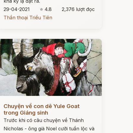
khá kỳ lạ đặt ra.
29-04-2021
⭐ 4.8
2,376 lượt đọc
Thần thoại Triều Tiên
ọc ngay
Chuyện về con dê Yule Goat
trong Giáng sinh
Trước khi có câu chuyện về Thánh
Nicholas - ông già Noel cưỡi tuần lộc và