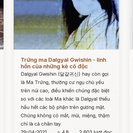
Đọc ngay
Đ
Trứng ma Dalgyal Gwishin - linh
hồn của những kẻ cô độc
Dalgyal Gwishin (달걀귀신) hay còn gọi
là Ma Trứng, thường cư ngụ chủ yếu
trên núi cao, điều khiến chúng đặc biệt
so với các loài Ma khác là Dalgyal thiếu
hầu hết các bộ phận trên gương mặt.
Chúng không có mắt, mũi, miệng, thậm
chí là cả chân tay
29-04-2021
⭐ 4.8
2,603 lượt đọc