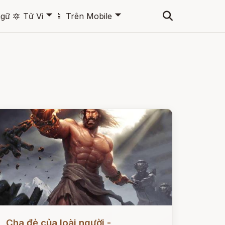
🞃
🞃
ngữ
🔯
Tử Vi
📱
Trên Mobile
ọc ngay
Cha đẻ của loài người -