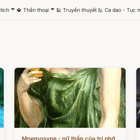
🞃
🞃
tích
🔱
Thần thoại
🕌
Truyền thuyết
🙋
Ca dao - Tục 
Đọc ngay
Đ
Mnemosyne - nữ thần của trí nhớ