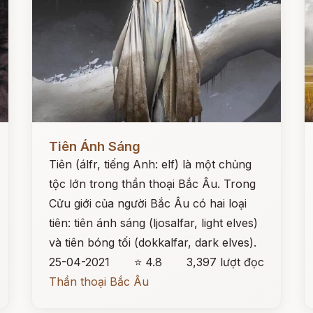
Đọc ngay
Đ
Tiên Ánh Sáng
Tiên (álfr, tiếng Anh: elf) là một chủng
tộc lớn trong thần thoại Bắc Âu. Trong
Cửu giới của người Bắc Âu có hai loại
tiên: tiên ánh sáng (ljosalfar, light elves)
và tiên bóng tối (dokkalfar, dark elves).
25-04-2021
⭐ 4.8
3,397 lượt đọc
Thần thoại Bắc Âu