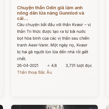
Đọc ngay
Đ
Chuyện thần Odin giả làm anh
nông dân lừa nàng Gunnlod và
cái...
Câu chuyện bắt đầu với thần Kvasir – vị
thần Tri thức được tạo ra từ bãi nước
bọt hòa bình của các vị thần sau chiến
tranh Aesir-Vanir. Một ngày nọ, Kvasir
bị hai gã người lùn lừa đến nhà rồi giết
chết.
26-04-2021
⭐ 4.8
3,731 lượt đọc
Thần thoại Bắc Âu