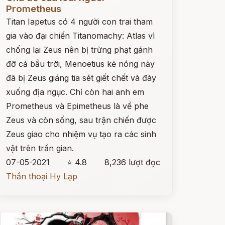
Prometheus
Titan Iapetus có 4 người con trai tham
gia vào đại chiến Titanomachy: Atlas vì
chống lại Zeus nên bị trừng phạt gánh
đỡ cả bầu trời, Menoetius kẻ nóng nảy
đã bị Zeus giáng tia sét giết chết và đày
xuống địa ngục. Chỉ còn hai anh em
Prometheus và Epimetheus là về phe
Zeus và còn sống, sau trận chiến được
Zeus giao cho nhiệm vụ tạo ra các sinh
vật trên trần gian.
07-05-2021
⭐ 4.8
8,236 lượt đọc
Thần thoại Hy Lạp