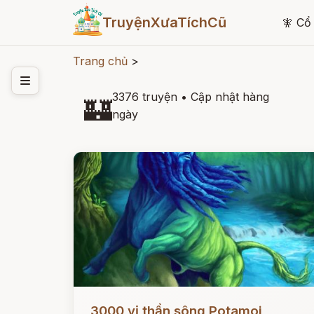
TruyệnXưaTíchCũ
🧚
Cổ 
Trang chủ
>
3376 truyện
•
Cập nhật hàng
🏰
ngày
Đọc ngay
3000 vị thần sông Potamoi