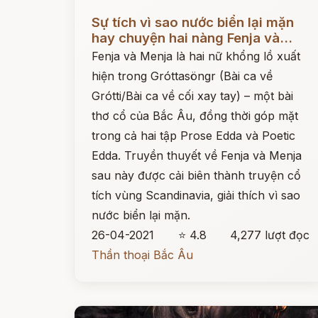
Đọc ngay
Sự tích vì sao nước biển lại mặn
hay chuyện hai nàng Fenja và...
Fenja và Menja là hai nữ khổng lồ xuất
hiện trong Gróttasöngr (Bài ca về
Grótti/Bài ca về cối xay tay) – một bài
thơ cổ của Bắc Âu, đồng thời góp mặt
trong cả hai tập Prose Edda và Poetic
Edda. Truyền thuyết về Fenja và Menja
sau này được cải biên thành truyện cổ
tích vùng Scandinavia, giải thích vì sao
nước biển lại mặn.
26-04-2021
⭐ 4.8
4,277 lượt đọc
Thần thoại Bắc Âu