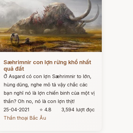
ọc ngay
Sæhrimnir con lợn rừng khổ nhất
quả đất
Ở Asgard có con lợn Sæhrimnir to lớn,
hùng dũng, nghe mô tả vậy chắc các
bạn nghĩ nó là lợn chiến binh của một vị
thần? Oh no, nó là con lợn thịt!
25-04-2021
⭐ 4.8
3,594 lượt đọc
Thần thoại Bắc Âu