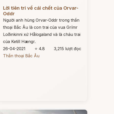
ọc ngay
Lời tiên tri về cái chết của Orvar-
Oddr
Người anh hùng Orvar-Oddr trong thần
thoại Bắc Âu là con trai của vua Grímr
Loðinkinni xứ Hålogaland và là cháu trai
của Ketill Hængr.
26-04-2021
⭐ 4.8
3,215 lượt đọc
Thần thoại Bắc Âu