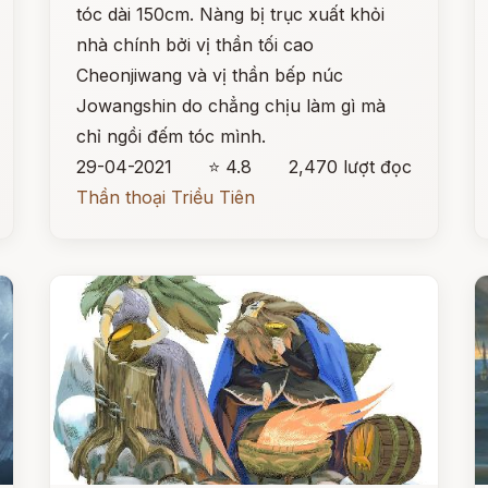
tóc dài 150cm. Nàng bị trục xuất khỏi
nhà chính bởi vị thần tối cao
Cheonjiwang và vị thần bếp núc
Jowangshin do chẳng chịu làm gì mà
chỉ ngồi đếm tóc mình.
29-04-2021
⭐ 4.8
2,470 lượt đọc
Thần thoại Triều Tiên