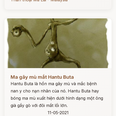
Đọc ngay
Ma gây mù mắt Hantu Buta
Hantu Buta là hồn ma gây mù và mắc bệnh
nan y cho nạn nhân của nó. Hantu Buta hay
bóng ma mù xuất hiện dưới hình dạng một ông
già gầy gò với đôi mắt lồi lớn.
11-05-2021