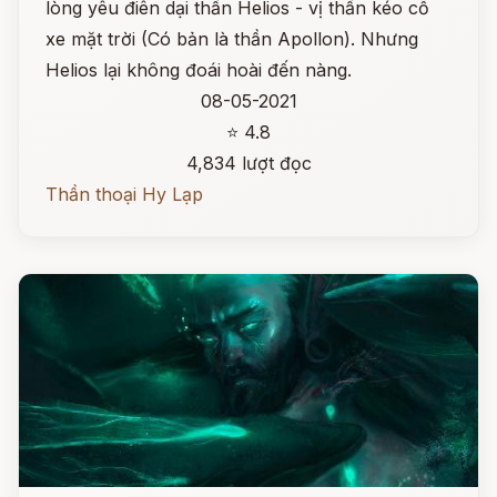
lòng yêu điên dại thần Helios - vị thần kéo cỗ
xe mặt trời (Có bản là thần Apollon). Nhưng
Helios lại không đoái hoài đến nàng.
08-05-2021
⭐ 4.8
4,834 lượt đọc
Thần thoại Hy Lạp