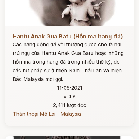
Đọc ngay
Hantu Anak Gua Batu (Hồn ma hang đá)
Các hang động đá vôi thường được cho là nơi
trú ngụ của Hantu Anak Gua Batu hoặc những
hồn ma trong hang đá trong nhiều thế kỷ, do
các nữ pháp sư ở miền Nam Thái Lan và miền
Bắc Malaysia mời gọi.
11-05-2021
⭐ 4.8
2,411 lượt đọc
Thần thoại Mã Lai - Malaysia