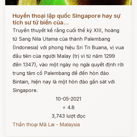
Đọc ngay
Huyền thoại lập quốc Singapore hay sự
tích sư tử biển của...
Truyền thuyết kể rằng cuối thế kỷ XIII, hoàng
tử Sang Nila Utama của thành Palembang
(Indonesia) với phong hiệu Sri Tri Buana, vị vua
đầu tiên của người Malay (trị vì từ năm 1299
đến 1347), vào một ngày nọ ngài quyết định rời
trung tâm cổ Palembang để đến hòn đảo
Bintain, hiện nay là một hòn đảo gần sát với
Singapore.
10-05-2021
⭐ 4.8
3,743 lượt đọc
Thần thoại Mã Lai - Malaysia