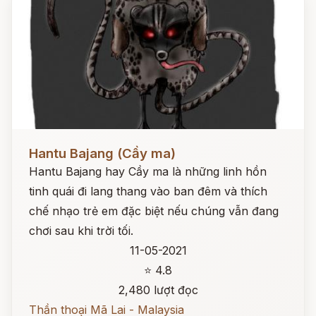
Đọc ngay
Hantu Bajang (Cầy ma)
Hantu Bajang hay Cầy ma là những linh hồn
tinh quái đi lang thang vào ban đêm và thích
chế nhạo trẻ em đặc biệt nếu chúng vẫn đang
chơi sau khi trời tối.
11-05-2021
⭐ 4.8
2,480 lượt đọc
Thần thoại Mã Lai - Malaysia