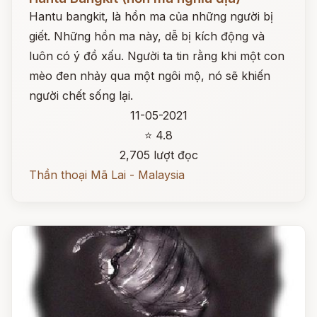
Hantu bangkit, là hồn ma của những người bị
giết. Những hồn ma này, dễ bị kích động và
luôn có ý đồ xấu. Người ta tin rằng khi một con
mèo đen nhảy qua một ngôi mộ, nó sẽ khiến
người chết sống lại.
11-05-2021
⭐ 4.8
2,705 lượt đọc
Thần thoại Mã Lai - Malaysia