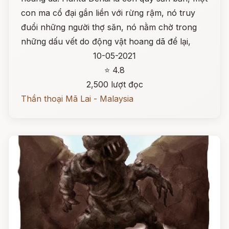
con ma cổ đại gắn liền với rừng rậm, nó truy
đuổi những người thợ săn, nó nằm chờ trong
những dấu vết do động vật hoang dã để lại,
10-05-2021
⭐ 4.8
2,500 lượt đọc
Thần thoại Mã Lai - Malaysia