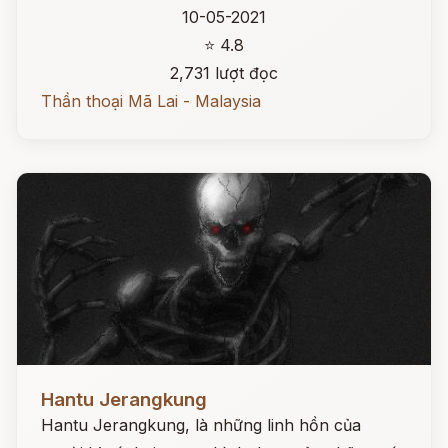
10-05-2021
⭐ 4.8
2,731 lượt đọc
Thần thoại Mã Lai - Malaysia
Đọc ngay
Hantu Jerangkung
Hantu Jerangkung, là những linh hồn của