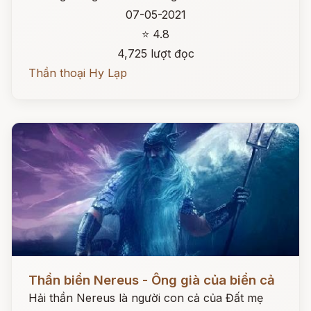
07-05-2021
⭐ 4.8
4,725 lượt đọc
Thần thoại Hy Lạp
Đọc ngay
Thần biển Nereus - Ông già của biển cả
Hải thần Nereus là người con cả của Đất mẹ