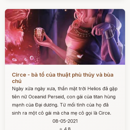
Đọc ngay
Circe - bà tổ của thuật phù thủy và bùa
chú
Ngày xửa ngày xưa, thần mặt trời Helios đã gặp
tiên nữ Oceanid Perseid, con gái của titan hùng
mạnh của Đại dương. Từ mối tình của họ đã
sinh ra một cô gái mà cha mẹ cô gọi là Circe.
08-05-2021
⭐ 4.8