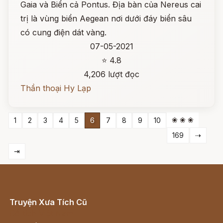
Gaia và Biển cả Pontus. Địa bàn của Nereus cai
trị là vùng biển Aegean nơi dưới đáy biển sâu
có cung điện dát vàng.
07-05-2021
⭐ 4.8
4,206 lượt đọc
Thần thoại Hy Lạp
❀ ❀ ❀
1
2
3
4
5
6
7
8
9
10
169
⇢
⇥
Truyện Xưa Tích Cũ
Cổ tích Việt Nam