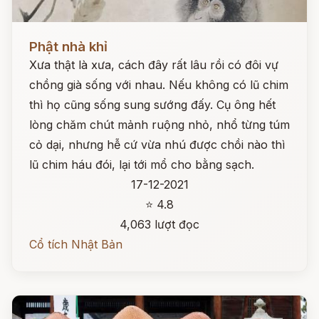
Đọc ngay
Phật nhà khỉ
Xưa thật là xưa, cách đây rất lâu rồi có đôi vự
chồng già sống với nhau. Nếu không có lũ chim
thì họ cũng sống sung sướng đấy. Cụ ông hết
lòng chăm chút mảnh ruộng nhỏ, nhổ từng túm
cỏ dại, nhưng hễ cứ vừa nhú được chồi nào thì
lũ chim háu đói, lại tới mổ cho bằng sạch.
17-12-2021
⭐ 4.8
4,063 lượt đọc
Cổ tích Nhật Bản