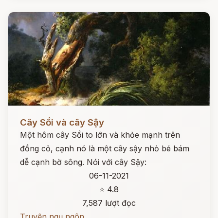
Đọc ngay
Cây Sồi và cây Sậy
Một hôm cây Sồi to lớn và khỏe mạnh trên
đồng cỏ, cạnh nó là một cây sậy nhỏ bé bám
dễ cạnh bờ sông. Nói với cây Sậy:
06-11-2021
⭐ 4.8
7,587 lượt đọc
Truyện ngụ ngôn