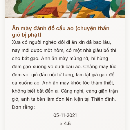
Đọc ngay
Ăn mày đánh đổ cầu ao (chuyện thần
gió bị phạt)
Xưa có người nghèo đói đi ăn xin đã bao lâu,
nay mới được một hôm, có một nhà giàu bố thí
cho bát gạo. Anh ăn mày mừng rỡ, hí hửng
đem gạo xuống vo dưới cầu ao. Chẳng may lúc
đem vo, gió đâu nổi tứ tung, làm lật giá gạo đổ
cả xuống ao. Anh ăn mày khóc lóc thảm thiết,
không biết bắt đền ai. Càng nghĩ, càng giận trận
gió, anh ta bèn làm đơn lên kiện tại Thiên đình.
Đơn rằng :
05-11-2021
⭐ 4.8