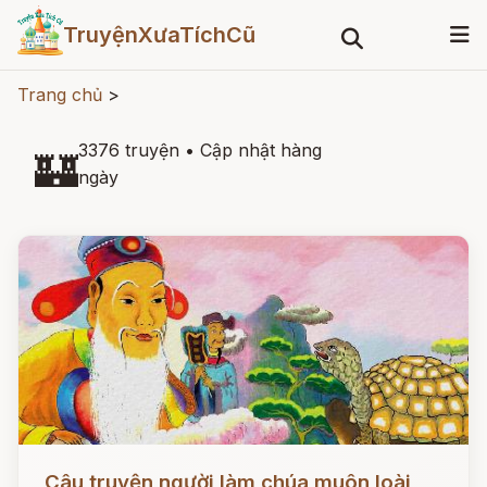
TruyệnXưaTíchCũ
Trang chủ
>
3376 truyện
•
Cập nhật hàng
🏰
ngày
Đọc ngay
Câu truyện người làm chúa muôn loài