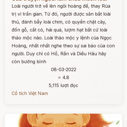
Loài người trở về lên ngôi hoàng đế, thay Rùa
trị vì trần gian. Từ đó, người được săn bắt loài
thú, đánh bẫy loài chim, có quyền chặt cây,
đốn gỗ, cắt cỏ, hái quả, lượm hạt bất cứ loài
thảo mộc nào. Loài thảo mộc y lệnh của Ngọc
Hoàng, nhất nhất nghe theo sự sai bảo của con
người. Duy chỉ có Hổ, Rắn và Diều Hâu hãy
còn bướng bỉnh
08-03-2022
⭐ 4.8
5,115 lượt đọc
Cổ tích Việt Nam