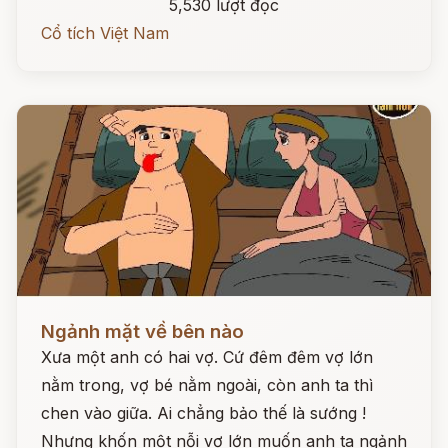
5,530 lượt đọc
Cổ tích Việt Nam
Đọc ngay
Ngảnh mặt về bên nào
Xưa một anh có hai vợ. Cứ đêm đêm vợ lớn
nằm trong, vợ bé nằm ngoài, còn anh ta thì
chen vào giữa. Ai chẳng bảo thế là sướng !
Nhưng khốn một nỗi vợ lớn muốn anh ta ngảnh