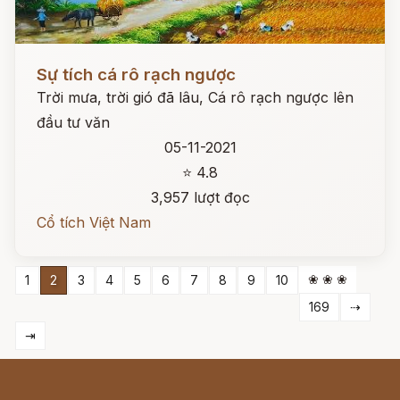
Đọc ngay
Sự tích cá rô rạch ngược
Trời mưa, trời gió đã lâu, Cá rô rạch ngược lên
đầu tư văn
05-11-2021
⭐ 4.8
3,957 lượt đọc
Cổ tích Việt Nam
❀ ❀ ❀
1
2
3
4
5
6
7
8
9
10
169
⇢
⇥