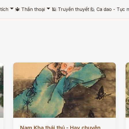
🞃
🞃
tích
🔱
Thần thoại
🕌
Truyền thuyết
🙋
Ca dao - Tục 
Đọc ngay
Đ
Nam Kha thái thú - Hay chuyện