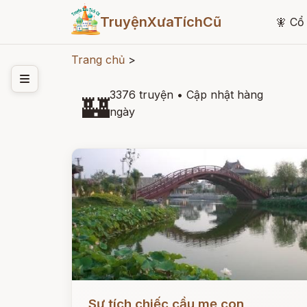
TruyệnXưaTíchCũ
🧚
Cổ 
Trang chủ
>
3376 truyện
•
Cập nhật hàng
🏰
ngày
Đọc ngay
Sự tích chiếc cầu mẹ con