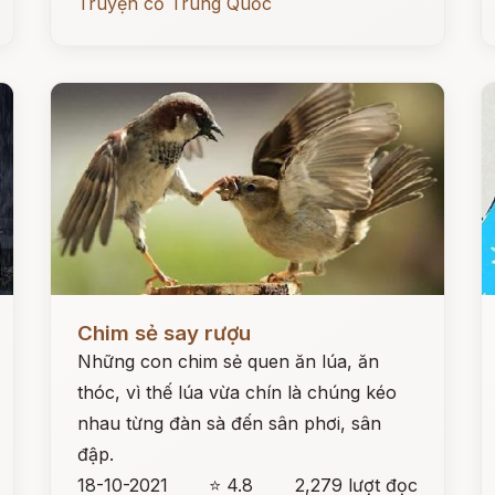
Truyện cổ Trung Quốc
Đọc ngay
Đ
Chim sẻ say rượu
Những con chim sẻ quen ăn lúa, ăn
thóc, vì thế lúa vừa chín là chúng kéo
nhau từng đàn sà đến sân phơi, sân
đập.
18-10-2021
⭐ 4.8
2,279 lượt đọc