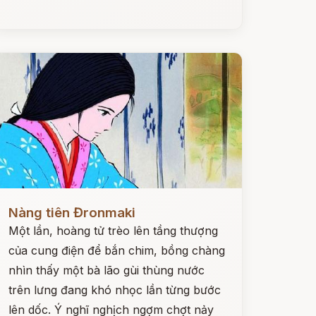
ọc ngay
Nàng tiên Đronmaki
Một lần, hoàng tử trèo lên tầng thượng
của cung điện để bắn chim, bồng chàng
nhìn thấy một bà lão gùi thùng nước
trên lưng đang khó nhọc lần từng bước
lên dốc. Ý nghĩ nghịch ngợm chợt nảy