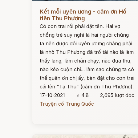
Đọc ngay
Kết mỗi uyên ương - cảm ơn Hồ
tiên Thu Phương
Có con trai rồi phải đặt tên. Hai vợ
chồng trẻ suy nghĩ là hai người chúng
ta nên được đôi uyên ưomg chẳng phải
là nhờ Thu Phương đã trố tài nào là làm
thấy lang, làm chân chạy, nào đưa thư,
nào kéo cuộn chỉ... làm sao chúng ta có
thể quên ơn chị ấy, bèn đặt cho con trai
cái tên "Tạ Thu" (cảm ơn Thu Phương).
17-10-2021
⭐ 4.8
2,695 lượt đọc
Truyện cổ Trung Quốc