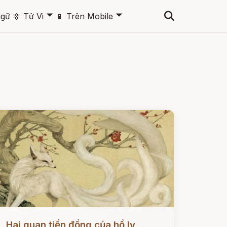
🞃
🞃
ngữ
🔯
Tử Vi
📱
Trên Mobile
ọc ngay
Hai quan tiền đồng của hồ ly