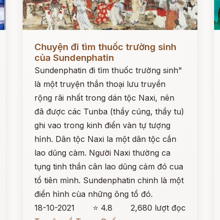
Đọc ngay
Đ
Chuyện đi tìm thuốc trường sinh
của Sundenphatin
Sundenphatin đi tìm thuốc trường sinh"
là một truyện thắn thoại lưu truyền
rộng rãi nhất trong dán tộc Naxi, nên
đã được các Tunba (thầy cúng, thầy tu)
ghi vao trong kinh điển vàn tự tượng
hỉnh. Dân tộc Naxi la một dân tộc cắn
lao dũng càm. Người Naxi thường ca
tụng tinh thần cân lao dũng cảm đó cua
tổ tiên mình. Sundenphatin chinh là một
điển hình cùa những ông tổ đó.
18-10-2021
⭐ 4.8
2,680 lượt đọc