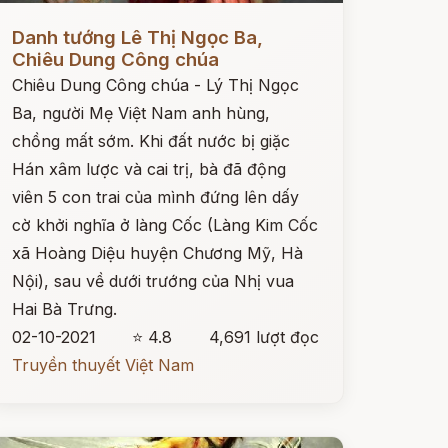
ọc ngay
Danh tướng Lê Thị Ngọc Ba,
Chiêu Dung Công chúa
Chiêu Dung Công chúa - Lý Thị Ngọc
Ba, người Mẹ Việt Nam anh hùng,
chồng mất sớm. Khi đất nước bị giặc
Hán xâm lược và cai trị, bà đã động
viên 5 con trai của mình đứng lên dấy
cờ khởi nghĩa ở làng Cốc (Làng Kim Cốc
xã Hoàng Diệu huyện Chương Mỹ, Hà
Nội), sau về dưới trướng của Nhị vua
Hai Bà Trưng.
02-10-2021
⭐ 4.8
4,691 lượt đọc
Truyền thuyết Việt Nam