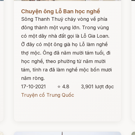
Đọc ngay
Đ
Chuyện ông Lỗ Ban học nghề
Sông Thanh Thuỷ chảy vòng về phía
đông thành một vụng lớn. Trong vùng
có một dãy nhà đất gọi là Lỗ Gia Loan.
Ở đây có một ông già họ Lỗ làm nghề
thợ mộc. Ông đã năm mười tám tuổi, đi
học nghề, theo phường từ năm mười
tám, tính ra đã làm nghề mộc bốn mươi
năm ròng.
17-10-2021
⭐ 4.8
3,901 lượt đọc
Truyện cổ Trung Quốc