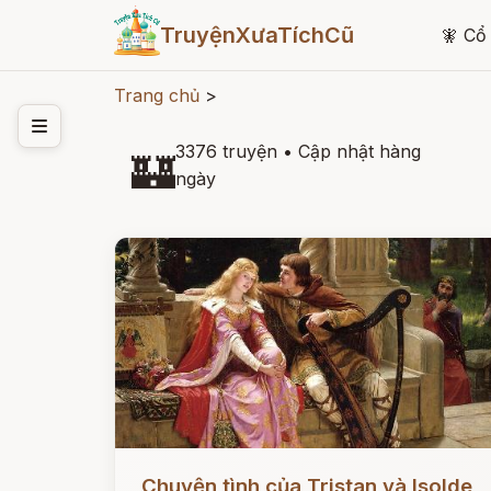
TruyệnXưaTíchCũ
🧚
Cổ 
Trang chủ
>
3376 truyện
•
Cập nhật hàng
🏰
ngày
Đọc ngay
Chuyện tình của Tristan và Isolde