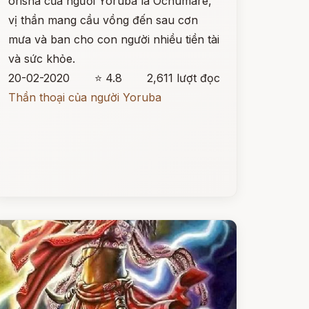
orisha của người Yoruba là Ochumare,
vị thần mang cầu vồng đến sau cơn
mưa và ban cho con người nhiều tiền tài
và sức khỏe.
20-02-2020
⭐ 4.8
2,611 lượt đọc
Thần thoại của người Yoruba