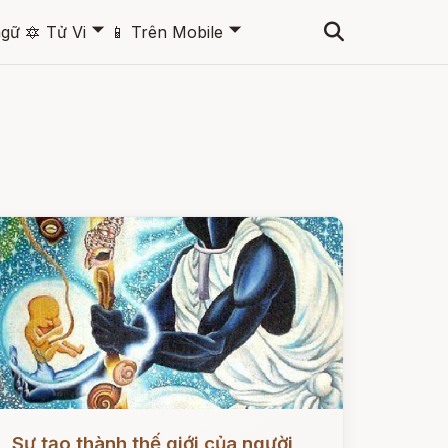
🞃
🞃
ngữ
🔯
Tử Vi
📱
Trên Mobile
ọc ngay
Sự tạo thành thế giới của người