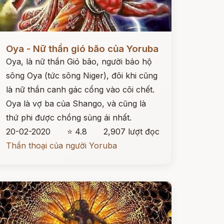
ọc ngay
Oya - Nữ thần gió bão của Yoruba
Oya, là nữ thần Gió bão, người bảo hộ
sông Oya (tức sông Niger), đôi khi cũng
là nữ thần canh gác cổng vào cõi chết.
Oya là vợ ba của Shango, và cũng là
thứ phi được chồng sủng ái nhất.
20-02-2020
⭐ 4.8
2,907 lượt đọc
Thần thoại của người Yoruba