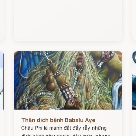
Đọc ngay
Đ
Thần dịch bệnh Babalu Aye
Châu Phi là mảnh đất đầy rẫy những