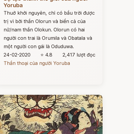
Yoruba
Thuở khởi nguyên, chỉ có bầu trời được
trị vì bởi thần Olorun và biển cả của
nữ/nam thần Olokun. Olorun có hai
người con trai là Orumila và Obatala và
một người con gái là Oduduwa.
24-02-2020
⭐ 4.8
2,417 lượt đọc
Thần thoại của người Yoruba