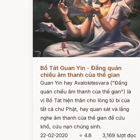
Đọc ngay
Bồ Tát Guan Yin - Đấng quán
chiếu âm thanh của thế gian
Guan Yin hay Avalokitesvara ("Đấng
quán chiếu âm thanh của thế gian") là
vị Bồ Tát hiện thân cho lòng từ bi của
tất cả chư Phật, hay quan sát và lắng
nghe âm thanh của thế gian để cứu
khổ, cứu nạn chúng sinh.
22-02-2020
⭐ 4.8
3,169 lượt đọc