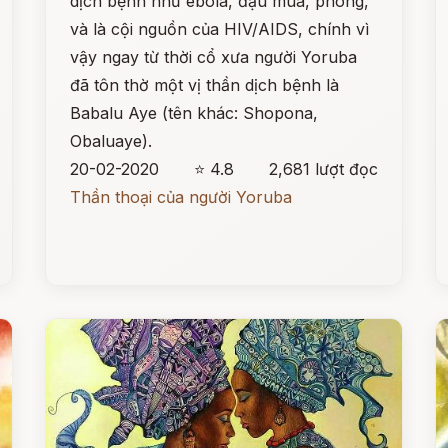
dịch bệnh như ebola, đậu mùa, phong,
và là cội nguồn của HIV/AIDS, chính vì
vậy ngay từ thời cổ xưa người Yoruba
đã tôn thờ một vị thần dịch bệnh là
Babalu Aye (tên khác: Shopona,
Obaluaye).
20-02-2020
⭐ 4.8
2,681 lượt đọc
Thần thoại của người Yoruba