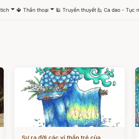
🞃
🞃
tích
🔱
Thần thoại
🕌
Truyền thuyết
🙋
Ca dao - Tục 
Đọc ngay
Đ
Sự ra đời các vị thần trẻ của