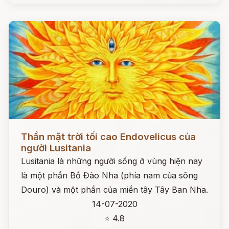
Đọc ngay
Thần mặt trời tối cao Endovelicus của
người Lusitania
Lusitania là những người sống ở vùng hiện nay
là một phần Bồ Đào Nha (phía nam của sông
Douro) và một phần của miền tây Tây Ban Nha.
14-07-2020
⭐ 4.8