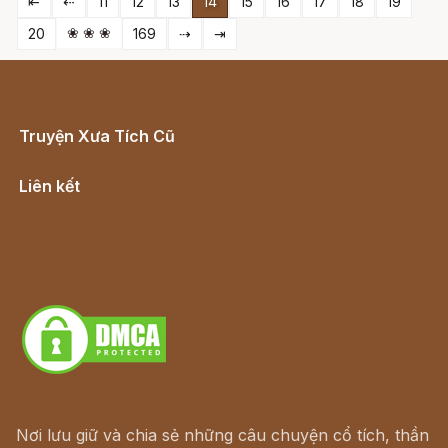
⇤
⇠
11
12
13
14
15
16
17
18
19
❀ ❀ ❀
20
169
⇢
⇥
Truyện Xưa Tích Cũ
Cổ tích Việt Nam
Liên kết
Lịch vạn niên
Hà Nội cũ - Món ngon Hà Nội
Truyện kiếm hiệp - Ngôn tình
Download - Tải Miễn Phí
Nơi lưu giữ và chia sẻ những câu chuyện cổ tích, thần