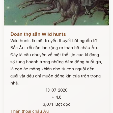
Đọc ngay
Đoàn thợ săn Wild hunts
Wild hunts là một truyền thuyết bắt nguồn từ
Bắc Âu, rồi dần lan rộng ra toàn bộ châu Âu.
Đây là câu chuyện về một thế lực cực kì đáng
sợ tung hoành trong những đêm đông buốt giá,
là cơn ác mộng khiến cho từ con người đến
quái vật đều chỉ muốn đóng kín cửa trốn trong
nhà.
13-07-2020
⭐ 4.8
3,071 lượt đọc
Thần thoại châu Âu