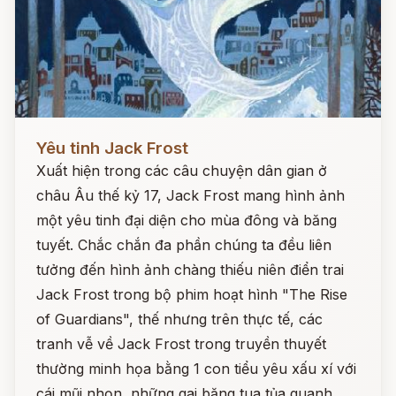
Đọc ngay
Yêu tinh Jack Frost
Xuất hiện trong các câu chuyện dân gian ở
châu Âu thế kỷ 17, Jack Frost mang hình ảnh
một yêu tinh đại diện cho mùa đông và băng
tuyết. Chắc chắn đa phần chúng ta đều liên
tưởng đến hình ảnh chàng thiếu niên điển trai
Jack Frost trong bộ phim hoạt hình "The Rise
of Guardians", thế nhưng trên thực tế, các
tranh vễ về Jack Frost trong truyền thuyết
thường minh họa bằng 1 con tiểu yêu xấu xí với
cái mũi nhọn, những gai băng tua tủa quanh