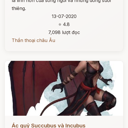
là linh hồn của sông ngòi và những dòng suối
thiêng.
13-07-2020
⭐ 4.8
7,098 lượt đọc
Thần thoại châu Âu
Đọc ngay
Ác quỷ Succubus và Incubus