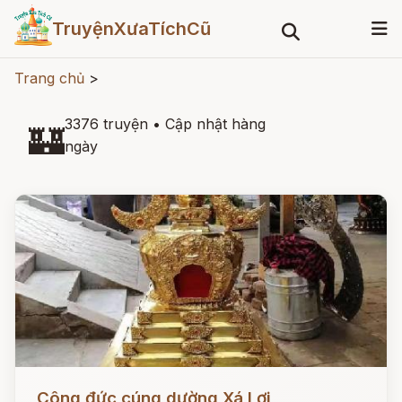
TruyệnXưaTíchCũ
Trang chủ
>
3376 truyện
•
Cập nhật hàng
🏰
ngày
Đọc ngay
Công đức cúng dường Xá Lợi