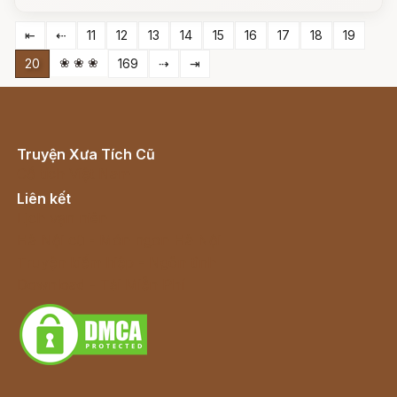
⇤
⇠
11
12
13
14
15
16
17
18
19
❀ ❀ ❀
20
169
⇢
⇥
Truyện Xưa Tích Cũ
Cổ tích Việt Nam
Liên kết
Lịch vạn niên
Hà Nội cũ - Món ngon Hà Nội
Truyện kiếm hiệp - Ngôn tình
Download - Tải Miễn Phí