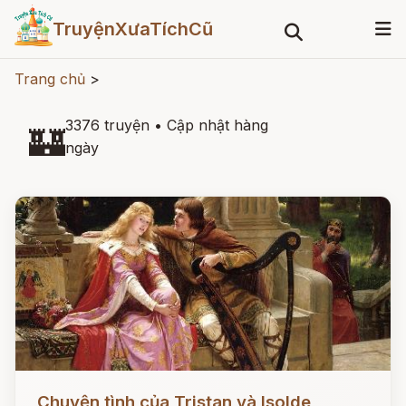
TruyệnXưaTíchCũ
Trang chủ
>
3376 truyện
•
Cập nhật hàng
🏰
ngày
Đọc ngay
Chuyện tình của Tristan và Isolde