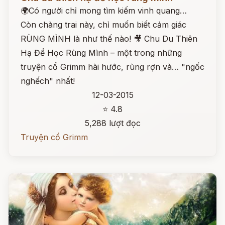
🌍Có người chỉ mong tìm kiếm vinh quang…
Còn chàng trai này, chỉ muốn biết cảm giác
RÙNG MÌNH là như thế nào! 🎥 Chu Du Thiên
Hạ Để Học Rùng Mình – một trong những
truyện cổ Grimm hài hước, rùng rợn và… "ngốc
nghếch" nhất!
12-03-2015
⭐ 4.8
5,288 lượt đọc
Truyện cổ Grimm