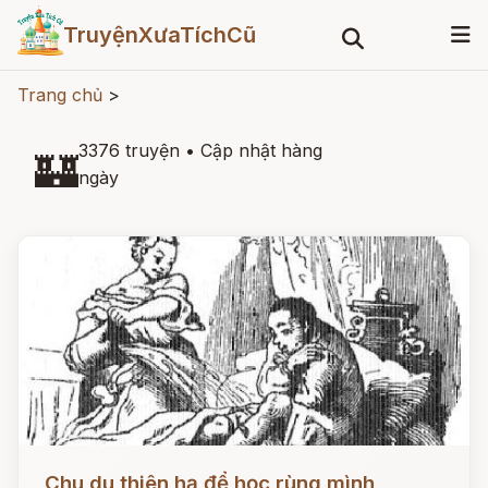
TruyệnXưaTíchCũ
Trang chủ
>
3376 truyện
•
Cập nhật hàng
🏰
ngày
Đọc ngay
Chu du thiên hạ để học rùng mình