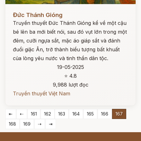
Đọc ngay
Đức Thánh Gióng
Truyền thuyết Đức Thánh Gióng kể về một cậu
bé lên ba mới biết nói, sau đó vụt lớn trong một
đêm, cưỡi ngựa sắt, mặc áo giáp sắt và đánh
đuổi giặc Ân, trở thành biểu tượng bất khuất
của lòng yêu nước và tinh thần dân tộc.
19-05-2025
⭐ 4.8
9,988 lượt đọc
Truyền thuyết Việt Nam
⇤
⇠
161
162
163
164
165
166
167
168
169
⇢
⇥