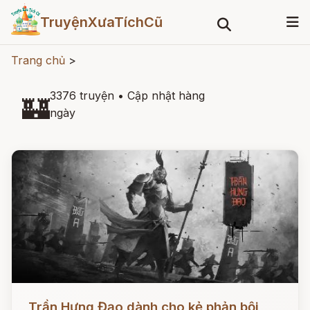
TruyệnXưaTíchCũ
Trang chủ
>
3376 truyện
•
Cập nhật hàng
🏰
ngày
Đọc ngay
Trần Hưng Đạo dành cho kẻ phản bội