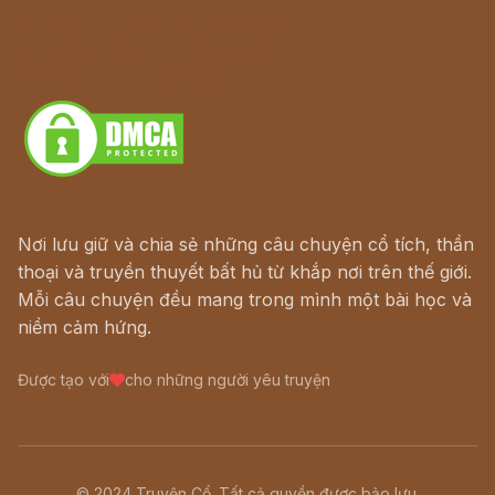
Hà Nội cũ - Món ngon Hà Nội
Truyện kiếm hiệp - Ngôn tình
Download - Tải Miễn Phí
Nơi lưu giữ và chia sẻ những câu chuyện cổ tích, thần
thoại và truyền thuyết bất hủ từ khắp nơi trên thế giới.
Mỗi câu chuyện đều mang trong mình một bài học và
niềm cảm hứng.
Được tạo với
cho những người yêu truyện
© 2024 Truyện Cổ. Tất cả quyền được bảo lưu.