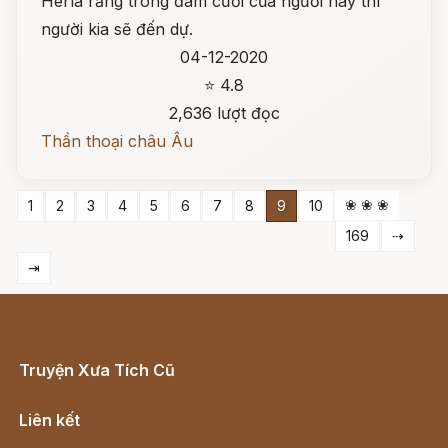
Herla rằng trong đám cưới của người này thì
người kia sẽ đến dự.
04-12-2020
⭐ 4.8
2,636 lượt đọc
Thần thoại châu Âu
❀ ❀ ❀
1
2
3
4
5
6
7
8
9
10
169
⇢
⇥
Truyện Xưa Tích Cũ
Cổ tích Việt Nam
Liên kết
Lịch vạn niên