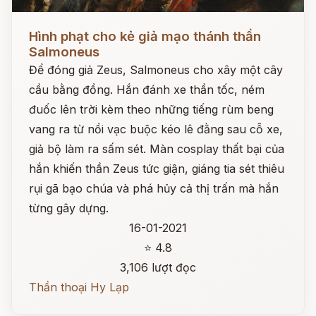
Đọc ngay
Hình phạt cho kẻ giả mạo thánh thần
Salmoneus
Để đóng giả Zeus, Salmoneus cho xây một cây
cầu bằng đồng. Hắn đánh xe thần tốc, ném
đuốc lên trời kèm theo những tiếng rùm beng
vang ra từ nồi vạc buộc kéo lê đằng sau cỗ xe,
giả bộ làm ra sấm sét. Màn cosplay thất bại của
hắn khiến thần Zeus tức giận, giáng tia sét thiêu
rụi gã bạo chúa và phá hủy cả thị trấn mà hắn
từng gây dựng.
16-01-2021
⭐ 4.8
3,106 lượt đọc
Thần thoại Hy Lạp