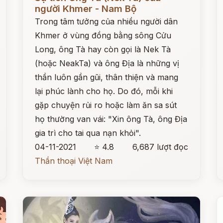
người Khmer - Nam Bộ
Trong tâm tưởng của nhiều người dân
Khmer ở vùng đồng bằng sông Cửu
Long, ông Tà hay còn gọi là Nek Tà
(hoặc NeakTa) và ông Địa là những vị
thần luôn gần gũi, thân thiện và mang
lại phúc lành cho họ. Do đó, mỗi khi
gặp chuyện rủi ro hoặc làm ăn sa sút
họ thường van vái: "Xin ông Tà, ông Địa
gia trì cho tai qua nạn khỏi".
04-11-2021
⭐ 4.8
6,687 lượt đọc
Thần thoại Việt Nam