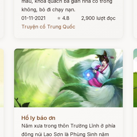
màu, khoá quách ba gian nhà cỏ trống
không, bỏ đi chạy nạn.
01-11-2021
⭐ 4.8
2,900 lượt đọc
Truyện cổ Trung Quốc
Đọc ngay
Đ
Hồ ly báo ơn
Năm xưa trong thôn Trường Lĩnh ở phía
đông núi Lao Sơn là Phùng Sinh năm