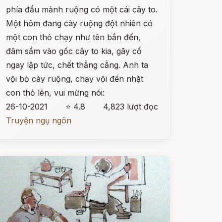
phía đầu mảnh ruộng có một cái cây to.
Một hôm đang cày ruộng đột nhiên có
một con thỏ chạy như tên bắn đến,
đâm sầm vào gốc cây to kia, gãy cổ
ngay lập tức, chết thẳng cẳng. Anh ta
vội bỏ cày ruộng, chạy vội đến nhặt
con thỏ lên, vui mừng nói:
26-10-2021
⭐ 4.8
4,823 lượt đọc
Truyện ngụ ngôn