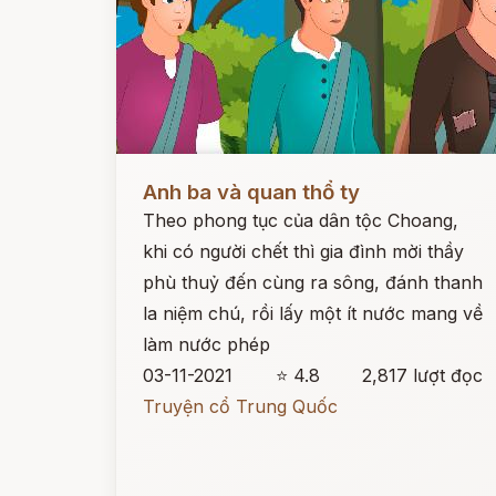
Đọc ngay
Anh ba và quan thổ ty
Theo phong tục của dân tộc Choang,
khi có người chết thì gia đình mời thầy
phù thuỷ đến cùng ra sông, đánh thanh
la niệm chú, rồi lấy một ít nước mang về
làm nước phép
03-11-2021
⭐ 4.8
2,817 lượt đọc
Truyện cổ Trung Quốc