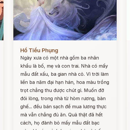
Đọc ngay
Đ
Hồ Tiểu Phụng
Ngày xưa có một nhà gồm ba nhân
khẩu là bố, mẹ và con trai. Nhà có mấy
mẫu đất xấu, ba gian nhà cỏ. Vì trời làm
liền ba năm đại hạn hán, hoa màu trồng
trọt chẳng thu được chút gì. Muốn đỡ
đói lòng, trong nhà từ hòm rương, bàn
ghế... đều bán sạch để mua lương thực
mà vẫn chẳng đủ ăn. Quả thật đã hết
cách, họ đành bỏ mấy mẫu đất bạc