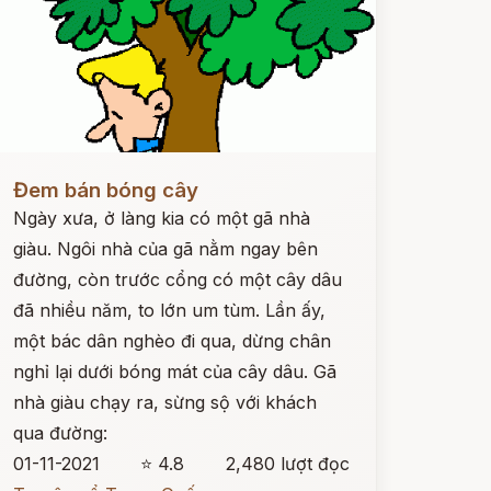
ọc ngay
Đem bán bóng cây
Ngày xưa, ở làng kia có một gã nhà
giàu. Ngôi nhà của gã nằm ngay bên
đường, còn trước cổng có một cây dâu
đã nhiều năm, to lớn um tùm. Lần ấy,
một bác dân nghèo đi qua, dừng chân
nghỉ lại dưới bóng mát của cây dâu. Gã
nhà giàu chạy ra, sừng sộ với khách
qua đường:
01-11-2021
⭐ 4.8
2,480 lượt đọc