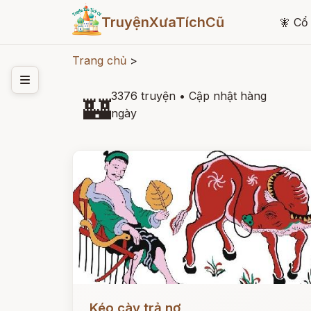
TruyệnXưaTíchCũ
🧚
Cổ 
Trang chủ
>
3376 truyện
•
Cập nhật hàng
🏰
ngày
Đọc ngay
Kéo cày trả nợ