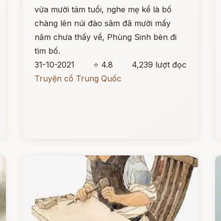
vừa mười tám tuổi, nghe mẹ kể là bố
chàng lên núi đào sâm đã mười mấy
năm chưa thấy về, Phùng Sinh bèn đi
tìm bố.
31-10-2021
⭐ 4.8
4,239 lượt đọc
Truyện cổ Trung Quốc