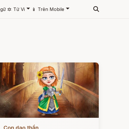
🞃
🞃
ngữ
🔯
Tử Vi
📱
Trên Mobile
ọc ngay
Con dao thần