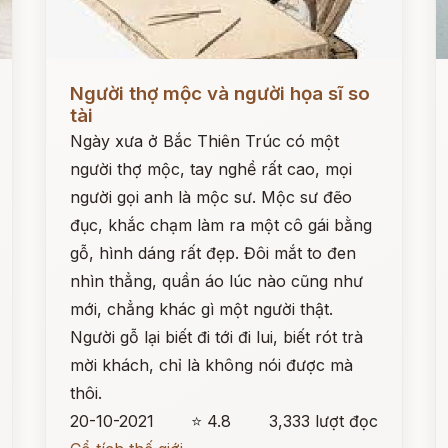
Đọc ngay
Đ
Người thợ mộc và người họa sĩ so
tài
Ngày xưa ở Bắc Thiên Trúc có một
người thợ mộc, tay nghề rất cao, mọi
người gọi anh là mộc sư. Mộc sư đẽo
đục, khắc chạm làm ra một cô gái bằng
gỗ, hình dáng rất đẹp. Đôi mắt to đen
nhìn thẳng, quần áo lúc nào cũng như
mới, chẳng khác gì một người thật.
Người gỗ lại biết đi tới đi lui, biết rót trà
mời khách, chỉ là không nói được mà
thôi.
20-10-2021
⭐ 4.8
3,333 lượt đọc