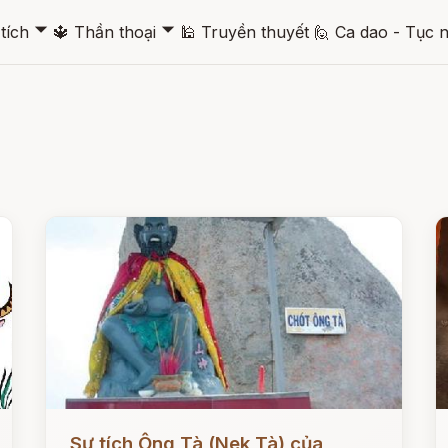
🞃
🞃
tích
🔱
Thần thoại
🕌
Truyền thuyết
🙋
Ca dao - Tục 
Đọc ngay
Đ
Sự tích Ông Tà (Nek Tà) của