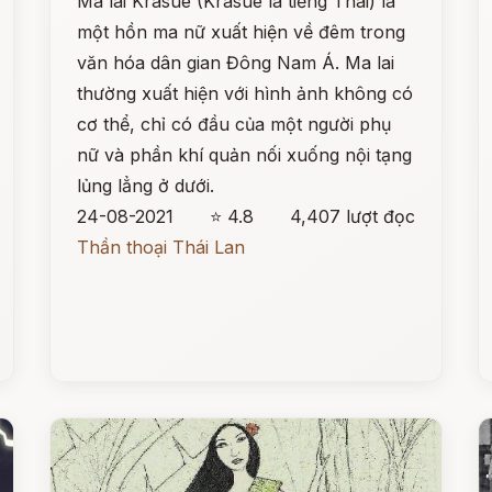
Ma lai Krasue (Krasue là tiếng Thái) là
một hồn ma nữ xuất hiện về đêm trong
văn hóa dân gian Đông Nam Á. Ma lai
thường xuất hiện với hình ảnh không có
cơ thể, chỉ có đầu của một người phụ
nữ và phần khí quản nối xuống nội tạng
lủng lẳng ở dưới.
24-08-2021
⭐ 4.8
4,407 lượt đọc
Thần thoại Thái Lan