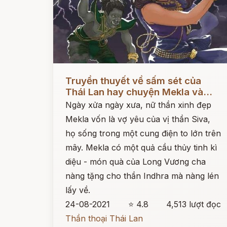
Đọc ngay
Truyền thuyết về sấm sét của
Thái Lan hay chuyện Mekla và...
Ngày xửa ngày xưa, nữ thần xinh đẹp
Mekla vốn là vợ yêu của vị thần Siva,
họ sống trong một cung điện to lớn trên
mây. Mekla có một quả cầu thủy tinh kì
diệu - món quà của Long Vương cha
nàng tặng cho thần Indhra mà nàng lén
lấy về.
24-08-2021
⭐ 4.8
4,513 lượt đọc
Thần thoại Thái Lan