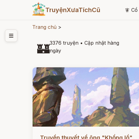
TruyệnXưaTíchCũ
🧚
Cổ 
Trang chủ
>
3376 truyện
•
Cập nhật hàng
🏰
ngày
Đọc ngay
Truyền thuyết về ông "Khổng lồ"