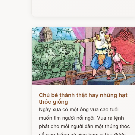
Đọc ngay
Chú bé thành thật hay những hạt
thóc giống
Ngày xưa có một ông vua cao tuổi
muốn tìm người nối ngôi. Vua ra lệnh
phát cho mỗi người dân một thúng thóc
về gieo trồng và giao hẹn: ai thu được