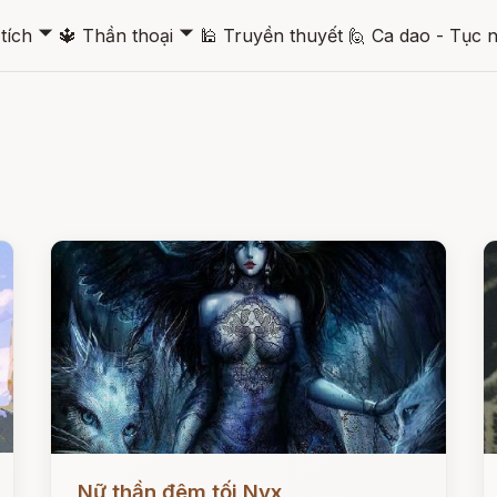
🞃
🞃
tích
🔱
Thần thoại
🕌
Truyền thuyết
🙋
Ca dao - Tục 
Đọc ngay
Đ
Nữ thần đêm tối Nyx