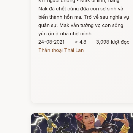
Khi người chồng - Mak đi lính, nàng
Nak đã chết cùng đứa con sơ sinh và
biến thành hồn ma. Trở về sau nghĩa vụ
quân sự, Mak vẫn tưởng vợ con sống
yên ổn ở nhà chờ mình
24-08-2021
⭐ 4.8
3,098 lượt đọc
Thần thoại Thái Lan