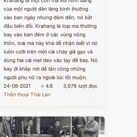
Krahang là một con ma với hình dáng
của một người dân làng bình thường
vào ban ngày nhưng đêm đến, nó bắt
đầu biến đổi. Krahang là loại ma thường
bay vào ban đêm ở các vùng nông
thôn, loài ma này khá dễ nhận biết vì nó
luôn cưỡi trên một cái chày giã gạo và
dùng hai cái mẹt đeo vào tay để bay. Nó
bay đi khắp nơi để tấn công những
người phụ nữ ra ngoài lúc tối muộn.
24-08-2021
⭐ 4.8
3,978 lượt đọc
Thần thoại Thái Lan