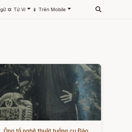
🞃
🞃
ngữ
🔯
Tử Vi
📱
Trên Mobile
ọc ngay
Ông tổ nghệ thuật tuồng cụ Đào