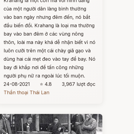
Krahang là một con ma với hình dáng
của một người dân làng bình thường
vào ban ngày nhưng đêm đến, nó bắt
đầu biến đổi. Krahang là loại ma thường
bay vào ban đêm ở các vùng nông
thôn, loài ma này khá dễ nhận biết vì nó
luôn cưỡi trên một cái chày giã gạo và
dùng hai cái mẹt đeo vào tay để bay. Nó
bay đi khắp nơi để tấn công những
người phụ nữ ra ngoài lúc tối muộn.
24-08-2021
⭐ 4.8
3,967 lượt đọc
Thần thoại Thái Lan