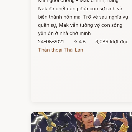
Khi người chồng - Mak đi lính, nàng
Nak đã chết cùng đứa con sơ sinh và
biến thành hồn ma. Trở về sau nghĩa vụ
quân sự, Mak vẫn tưởng vợ con sống
yên ổn ở nhà chờ mình
24-08-2021
⭐ 4.8
3,089 lượt đọc
Thần thoại Thái Lan