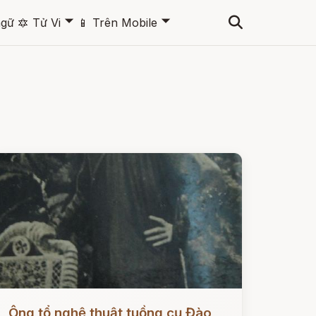
🞃
🞃
ngữ
🔯
Tử Vi
📱
Trên Mobile
ọc ngay
Ông tổ nghệ thuật tuồng cụ Đào