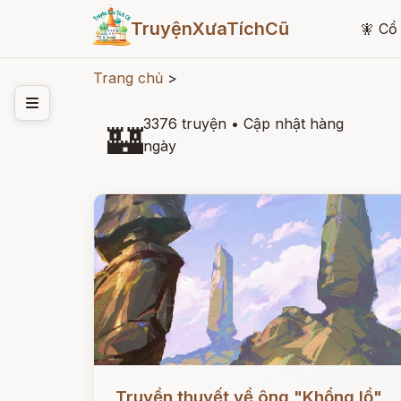
TruyệnXưaTíchCũ
🧚
Cổ 
Trang chủ
>
3376 truyện
•
Cập nhật hàng
🏰
ngày
Đọc ngay
Truyền thuyết về ông "Khổng lồ"