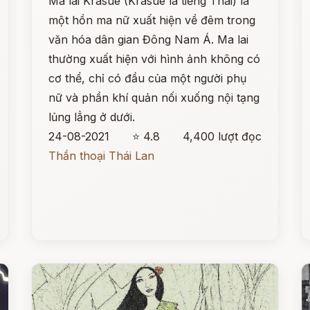
Ma lai Krasue (Krasue là tiếng Thái) là
một hồn ma nữ xuất hiện về đêm trong
văn hóa dân gian Đông Nam Á. Ma lai
thường xuất hiện với hình ảnh không có
cơ thể, chỉ có đầu của một người phụ
nữ và phần khí quản nối xuống nội tạng
lủng lẳng ở dưới.
24-08-2021
⭐ 4.8
4,400 lượt đọc
Thần thoại Thái Lan