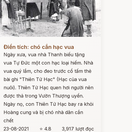
ọc ngay
Điển tích: chó cắn hạc vua
Ngày xưa, vua nhà Thanh biếu tặng
vua Tự Đức một con hạc loại hiếm. Nhà
vua quý lắm, cho đeo trước cổ tấm thẻ
bài ghi "Thiên Tử Hạc" (Hạc của vua
nuôi). Thiên Tử Hạc quen hơi người nên
được thả trong Vườn Thượng uyển.
Ngày nọ, con Thiên Tử Hạc bay ra khỏi
Hoàng cung và bị chó nhà dân cắn
chết
23-08-2021
⭐ 4.8
3,917 lượt đọc