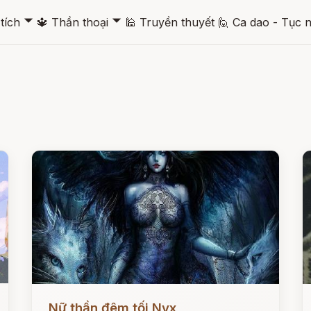
🞃
🞃
tích
🔱
Thần thoại
🕌
Truyền thuyết
🙋
Ca dao - Tục 
Đọc ngay
Đ
Nữ thần đêm tối Nyx