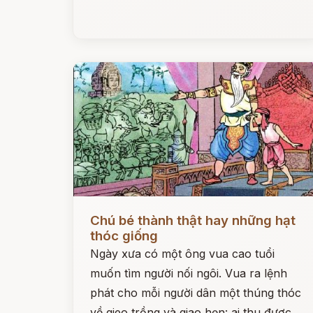
Đọc ngay
Chú bé thành thật hay những hạt
thóc giống
Ngày xưa có một ông vua cao tuổi
muốn tìm người nối ngôi. Vua ra lệnh
phát cho mỗi người dân một thúng thóc
về gieo trồng và giao hẹn: ai thu được