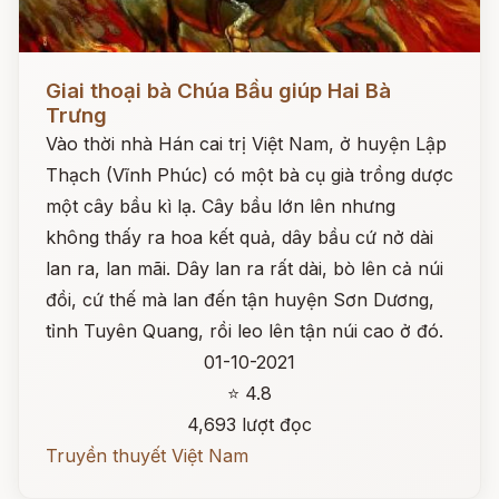
Đọc ngay
Giai thoại bà Chúa Bầu giúp Hai Bà
Trưng
Vào thời nhà Hán cai trị Việt Nam, ở huyện Lập
Thạch (Vĩnh Phúc) có một bà cụ già trồng dược
một cây bầu kì lạ. Cây bầu lớn lên nhưng
không thấy ra hoa kết quả, dây bầu cứ nở dài
lan ra, lan mãi. Dây lan ra rất dài, bò lên cả núi
đồi, cứ thế mà lan đến tận huyện Sơn Dương,
tỉnh Tuyên Quang, rồi leo lên tận núi cao ở đó.
01-10-2021
⭐ 4.8
4,693 lượt đọc
Truyền thuyết Việt Nam