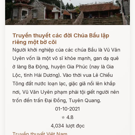
Đọc ngay
Truyền thuyết các đời Chúa Bầu lập
riêng một bờ cõi
Người khởi nghiệp của các chúa Bầu là Vũ Văn
Uyên vốn là một võ sĩ khỏe mạnh, gan dạ quê
ở làng Ba Động, huyện Gia Phúc (nay là Gia
Lộc, tỉnh Hải Dương). Vào thời vua Lê Chiều
Tông đất nước loạn lạc, giặc giã nổi lên khắp
nơi, Vũ Văn Uyên phạm phải tội giết người nên
trốn đến trấn Đại Đồng, Tuyên Quang.
01-10-2021
⭐ 4.8
4,034 lượt đọc
Truyền thuyết Việt Nam