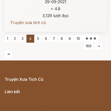
29-09-2021
⭐ 4.8
3,129 lượt đọc
Truyện xưa tích cũ
❀ ❀ ❀
1
2
3
4
5
6
7
8
9
10
169
⇢
⇥
Truyện Xưa Tích Cũ
Cổ tích Việt Nam
Liên kết
Lịch vạn niên
Hà Nội cũ - Món ngon Hà Nội
Truyện kiếm hiệp - Ngôn tình