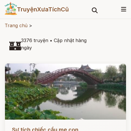
TruyệnXưaTíchCũ
Trang chủ
>
3376 truyện
•
Cập nhật hàng
🏰
ngày
Đọc ngay
Sự tích chiếc cầu mẹ con