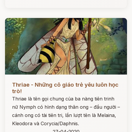
Đọc ngay
Thriae - Những cô giáo trẻ yêu luôn học
trò!
Thriae là tên gọi chung của ba nàng tiên trinh
nữ Nymph có hình dạng thân ong – đầu người –
cánh ong có tài tiên tri, lần lượt tên là Melaina,
Kleodora và Corycia/Daphnis.
27-04-2020