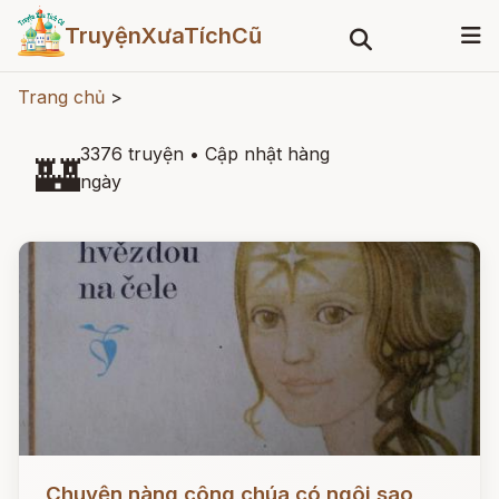
TruyệnXưaTíchCũ
Trang chủ
>
3376 truyện
•
Cập nhật hàng
🏰
ngày
Đọc ngay
Chuyện nàng công chúa có ngôi sao