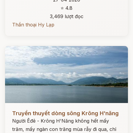
⭐ 4.8
3,469 lượt đọc
Thần thoại Hy Lạp
Đọc ngay
Truyền thuyết dòng sông Krông H'năng
Người Êđê - Krông H'Năng không hết mấy
trăm, mấy ngàn con trăng mùa rẫy đi qua, chỉ