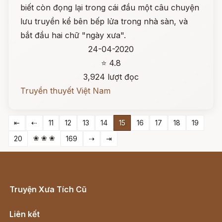
biết còn đọng lại trong cái đầu một câu chuyện
lưu truyền kể bên bếp lửa trong nhà sàn, và
bắt đầu hai chữ "ngày xưa".
24-04-2020
⭐ 4.8
3,924 lượt đọc
Truyền thuyết Việt Nam
⇤
⇠
11
12
13
14
15
16
17
18
19
❀ ❀ ❀
20
169
⇢
⇥
Truyện Xưa Tích Cũ
Cổ tích Việt Nam
Liên kết