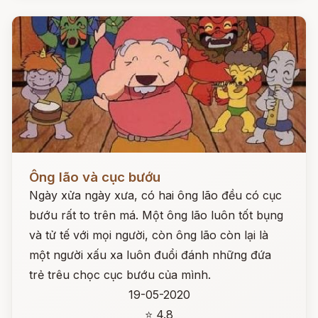
Đọc ngay
Ông lão và cục bướu
Ngày xửa ngày xưa, có hai ông lão đều có cục
bướu rất to trên má. Một ông lão luôn tốt bụng
và tử tế với mọi người, còn ông lão còn lại là
một người xấu xa luôn đuổi đánh những đứa
trẻ trêu chọc cục bướu của mình.
19-05-2020
⭐ 4.8