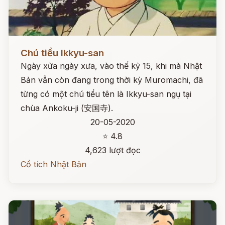
Đọc ngay
Chú tiểu Ikkyu-san
Ngày xửa ngày xưa, vào thế kỷ 15, khi mà Nhật
Bản vẫn còn đang trong thời kỳ Muromachi, đã
từng có một chú tiểu tên là Ikkyu-san ngụ tại
chùa Ankoku-ji (安国寺).
20-05-2020
⭐ 4.8
4,623 lượt đọc
Cổ tích Nhật Bản