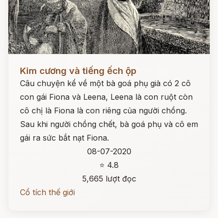
Đọc ngay
Kim cương và tiếng ếch ộp
Câu chuyện kể về một bà goá phụ già có 2 cô
con gái Fiona và Leena, Leena là con ruột còn
cô chị là Fiona là con riêng của người chồng.
Sau khi người chồng chết, bà goá phụ và cô em
gái ra sức bắt nạt Fiona.
08-07-2020
⭐ 4.8
5,665 lượt đọc
Cổ tích thế giới