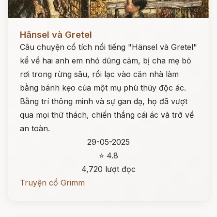
Đọc ngay
Hãnsel và Gretel
Câu chuyện cổ tích nổi tiếng "Hänsel và Gretel"
kể về hai anh em nhỏ dũng cảm, bị cha mẹ bỏ
rơi trong rừng sâu, rồi lạc vào căn nhà làm
bằng bánh kẹo của một mụ phù thủy độc ác.
Bằng trí thông minh và sự gan dạ, họ đã vượt
qua mọi thử thách, chiến thắng cái ác và trở về
an toàn.
29-05-2025
⭐ 4.8
4,720 lượt đọc
Truyện cổ Grimm