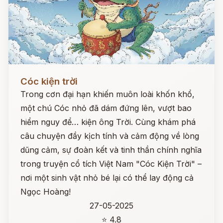
Đọc ngay
Cóc kiện trời
Trong cơn đại hạn khiến muôn loài khốn khổ,
một chú Cóc nhỏ đã dám đứng lên, vượt bao
hiểm nguy để… kiện ông Trời. Cùng khám phá
câu chuyện đầy kịch tính và cảm động về lòng
dũng cảm, sự đoàn kết và tinh thần chính nghĩa
trong truyện cổ tích Việt Nam "Cóc Kiện Trời" –
nơi một sinh vật nhỏ bé lại có thể lay động cả
Ngọc Hoàng!
27-05-2025
⭐ 4.8