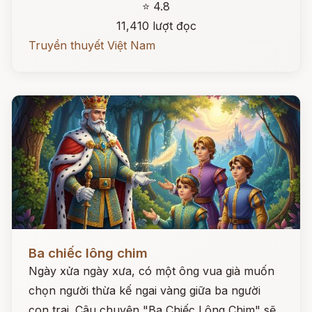
⭐ 4.8
11,410 lượt đọc
Truyền thuyết Việt Nam
Đọc ngay
Ba chiếc lông chim
Ngày xửa ngày xưa, có một ông vua già muốn
chọn người thừa kế ngai vàng giữa ba người
con trai. Câu chuyện "Ba Chiếc Lông Chim" sẽ