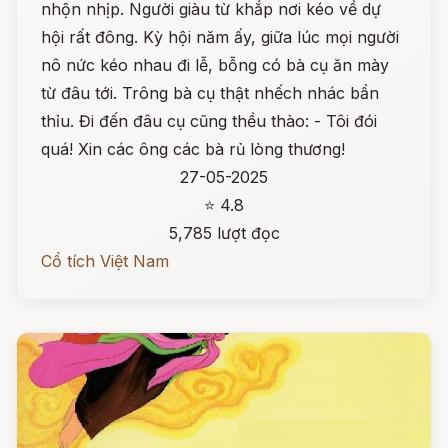
nhộn nhịp. Người giàu từ khắp nơi kéo về dự
hội rất đông. Kỳ hội năm ấy, giữa lúc mọi người
nô nức kéo nhau đi lễ, bỗng có bà cụ ăn mày
từ đâu tới. Trông bà cụ thật nhếch nhác bẩn
thỉu. Đi đến đâu cụ cũng thều thào: - Tôi đói
quá! Xin các ông các bà rủ lòng thương!
27-05-2025
⭐ 4.8
5,785 lượt đọc
Cổ tích Việt Nam