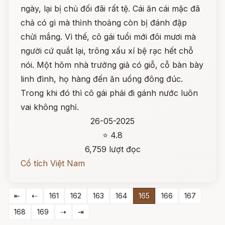
ngày, lại bị chủ đối đãi rất tệ. Cái ăn cái mặc đã
chả có gì mà thỉnh thoảng còn bị đánh đập
chửi mắng. Vì thế, cô gái tuổi mới đôi mươi mà
người cứ quắt lại, trông xấu xí bệ rạc hết chỗ
nói. Một hôm nhà trưởng giả có giỗ, cỗ bàn bày
linh đình, họ hàng đến ăn uống đông đúc.
Trong khi đó thì cô gái phải đi gánh nước luôn
vai không nghỉ.
26-05-2025
⭐ 4.8
6,759 lượt đọc
Cổ tích Việt Nam
⇤
⇠
161
162
163
164
165
166
167
168
169
⇢
⇥