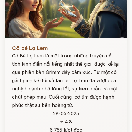
Đọc ngay
Cô bé Lọ Lem
Cô Bé Lọ Lem là một trong những truyện cổ
tích kinh điển nổi tiếng nhất thế giới, được kể lại
qua phiên bản Grimm đầy cảm xúc. Từ một cô
gái bị mẹ kế đối xử tàn tệ, Lọ Lem đã vượt qua
nghịch cảnh nhờ lòng tốt, sự kiên nhẫn và một
chút phép màu. Cuối cùng, cô tìm được hạnh
phúc thật sự bên hoàng tử.
28-05-2025
⭐ 4.8
6,755 lượt đọc