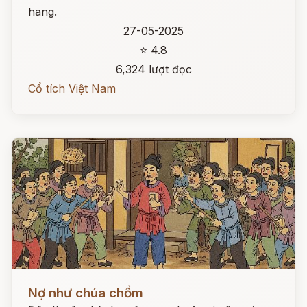
hang.
27-05-2025
⭐ 4.8
6,324 lượt đọc
Cổ tích Việt Nam
Đọc ngay
Nợ như chúa chổm