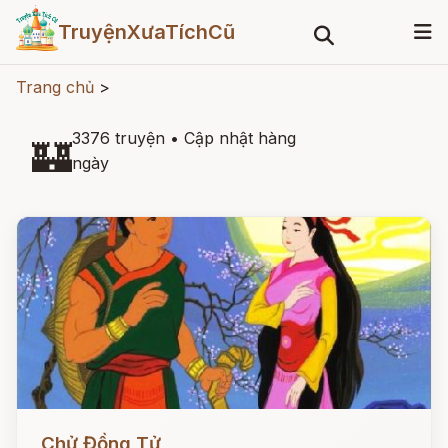
TruyệnXưaTíchCũ
Trang chủ
>
3376 truyện
•
Cập nhật hàng
🏰
ngày
Đọc ngay
Chử Đồng Tử