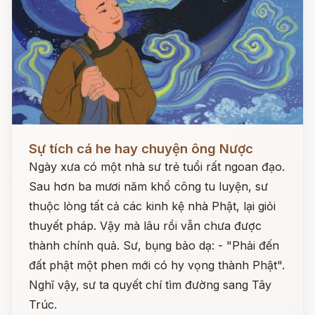
Đọc ngay
Sự tích cá he hay chuyện ông Nược
Ngày xưa có một nhà sư trẻ tuổi rất ngoan đạo.
Sau hơn ba mươi năm khổ công tu luyện, sư
thuộc lòng tất cả các kinh kệ nhà Phật, lại giỏi
thuyết pháp. Vậy mà lâu rồi vẫn chưa được
thành chính quả. Sư, bụng bảo dạ: - "Phải đến
đất phật một phen mới có hy vọng thành Phật".
Nghĩ vậy, sư ta quyết chí tìm đường sang Tây
Trúc.