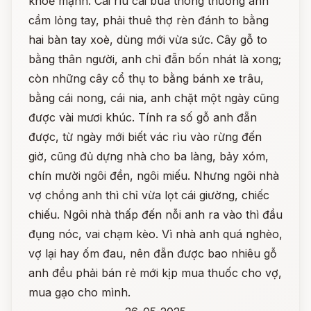
khoẻ mạnh. Cái rìu cái búa thông thường anh
cầm lỏng tay, phải thuê thợ rèn đánh to bằng
hai bàn tay xoè, dùng mới vừa sức. Cây gỗ to
bằng thân người, anh chỉ đẵn bốn nhát là xong;
còn những cây cổ thụ to bằng bánh xe trâu,
bằng cái nong, cái nia, anh chặt một ngày cũng
được vài mươi khúc. Tính ra số gỗ anh đẵn
được, từ ngày mới biết vác rìu vào rừng đến
giờ, cũng đủ dựng nhà cho ba làng, bảy xóm,
chín mười ngôi đền, ngôi miếu. Nhưng ngôi nhà
vợ chồng anh thì chỉ vừa lọt cái giường, chiếc
chiếu. Ngôi nhà thấp đến nỗi anh ra vào thì đầu
đụng nóc, vai chạm kèo. Vì nhà anh quá nghèo,
vợ lại hay ốm đau, nên đẵn được bao nhiêu gỗ
anh đều phải bán rẻ mới kịp mua thuốc cho vợ,
mua gạo cho mình.