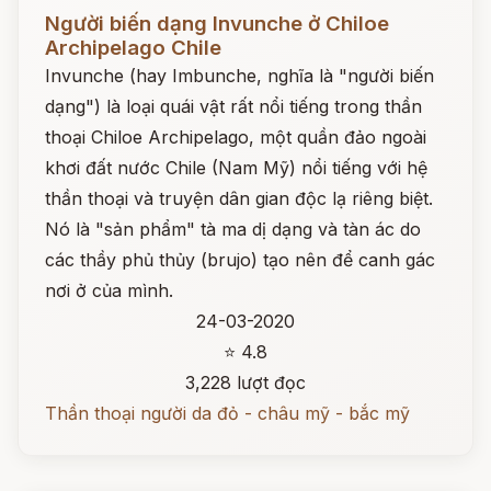
Đọc ngay
Người biến dạng Invunche ở Chiloe
Archipelago Chile
Invunche (hay Imbunche, nghĩa là "người biến
dạng") là loại quái vật rất nổi tiếng trong thần
thoại Chiloe Archipelago, một quần đảo ngoài
khơi đất nước Chile (Nam Mỹ) nổi tiếng với hệ
thần thoại và truyện dân gian độc lạ riêng biệt.
Nó là "sản phẩm" tà ma dị dạng và tàn ác do
các thầy phủ thủy (brujo) tạo nên để canh gác
nơi ở của mình.
24-03-2020
⭐ 4.8
3,228 lượt đọc
Thần thoại người da đỏ - châu mỹ - bắc mỹ