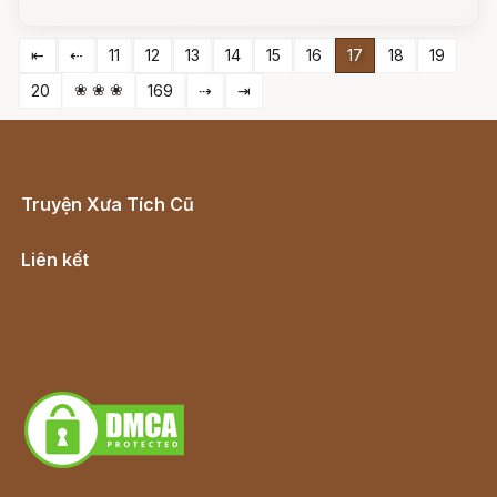
⇤
⇠
11
12
13
14
15
16
17
18
19
❀ ❀ ❀
20
169
⇢
⇥
Truyện Xưa Tích Cũ
Cổ tích Việt Nam
Liên kết
Lịch vạn niên
Hà Nội cũ - Món ngon Hà Nội
Truyện kiếm hiệp - Ngôn tình
Download - Tải Miễn Phí