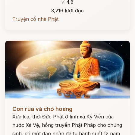
⭐ 4.8
3,216 lượt đọc
Truyện cổ nhà Phật
Đọc ngay
Con rùa và chó hoang
Xưa kia, thời Đức Phật ở tinh xá Kỳ Viên của
nước Xá Vệ, hồng truyền Phật Pháp cho chúng
sinh, có một đạo nhân đã tu hành suốt 12 năm