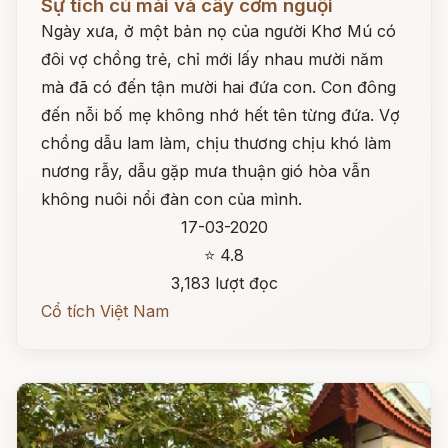
Sự tích củ mài và cây cơm nguội
Ngày xưa, ở một bản nọ của người Khơ Mú có
đôi vợ chồng trẻ, chỉ mới lấy nhau mười năm
mà đã có đến tận mười hai đứa con. Con đông
đến nỗi bố mẹ không nhớ hết tên từng đứa. Vợ
chồng dẫu lam làm, chịu thương chịu khó làm
nương rẫy, dẫu gặp mưa thuận gió hòa vẫn
không nuôi nổi đàn con của mình.
17-03-2020
⭐ 4.8
3,183 lượt đọc
Cổ tích Việt Nam