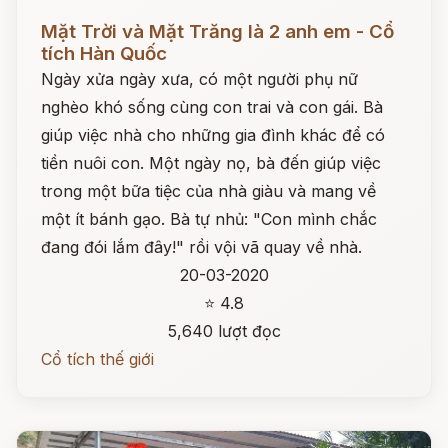
Đọc ngay
Mặt Trời và Mặt Trăng là 2 anh em - Cổ
tích Hàn Quốc
Ngày xửa ngày xưa, có một người phụ nữ
nghèo khó sống cùng con trai và con gái. Bà
giúp việc nhà cho những gia đình khác để có
tiền nuôi con. Một ngày nọ, bà đến giúp việc
trong một bữa tiệc của nhà giàu và mang về
một ít bánh gạo. Bà tự nhủ: "Con mình chắc
đang đói lắm đây!" rồi vội vã quay về nhà.
20-03-2020
⭐ 4.8
5,640 lượt đọc
Cổ tích thế giới