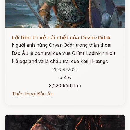
Đọc ngay
Lời tiên tri về cái chết của Orvar-Oddr
Người anh hùng Orvar-Oddr trong thần thoại
Bắc Âu là con trai của vua Grímr Loðinkinni xứ
Hålogaland và là cháu trai của Ketill Hængr.
26-04-2021
⭐ 4.8
3,220 lượt đọc
Thần thoại Bắc Âu