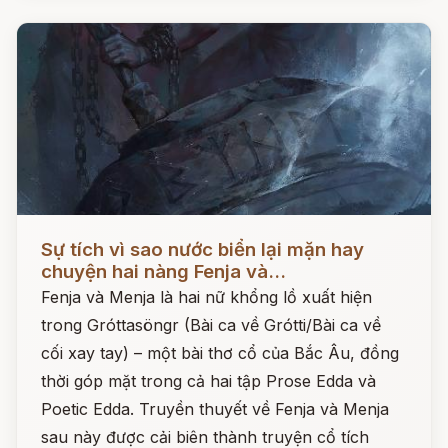
Đọc ngay
Sự tích vì sao nước biển lại mặn hay
chuyện hai nàng Fenja và...
Fenja và Menja là hai nữ khổng lồ xuất hiện
trong Gróttasöngr (Bài ca về Grótti/Bài ca về
cối xay tay) – một bài thơ cổ của Bắc Âu, đồng
thời góp mặt trong cả hai tập Prose Edda và
Poetic Edda. Truyền thuyết về Fenja và Menja
sau này được cải biên thành truyện cổ tích