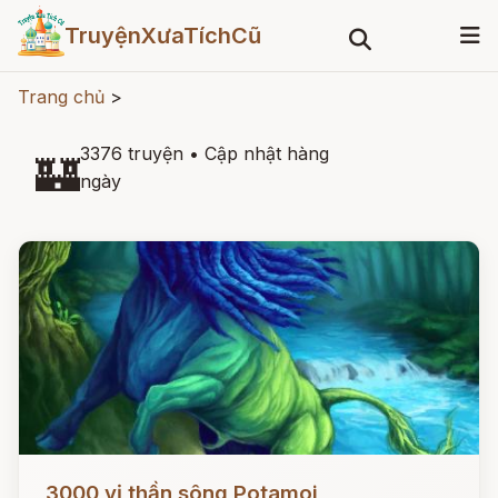
TruyệnXưaTíchCũ
Trang chủ
>
3376 truyện
•
Cập nhật hàng
🏰
ngày
Đọc ngay
3000 vị thần sông Potamoi