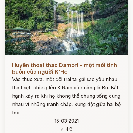
Đọc ngay
Huyền thoại thác Dambri - một mối tình
buồn của người K'Ho
Vào thuở xưa, một đôi trai tài gái sắc yêu nhau
tha thiết, chàng tên K’Đam còn nàng là Bri. Bất
hạnh xảy ra khi họ không thể chung sống cùng
nhau vì những tranh chấp, xung đột giữa hai bộ
tộc.
15-03-2021
⭐ 4.8