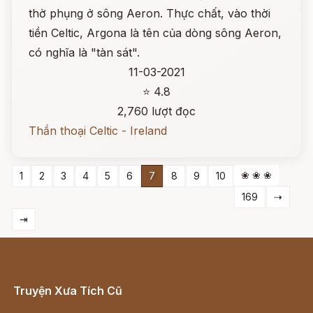
thờ phụng ở sông Aeron. Thực chất, vào thời
tiền Celtic, Argona là tên của dòng sông Aeron,
có nghĩa là "tàn sát".
11-03-2021
⭐ 4.8
2,760 lượt đọc
Thần thoại Celtic - Ireland
❀ ❀ ❀
1
2
3
4
5
6
7
8
9
10
169
⇢
⇥
Truyện Xưa Tích Cũ
Cổ tích Việt Nam