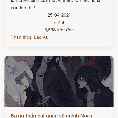
lợn chiến binh của một vị thần? Oh no, nó là
con lợn thịt!
25-04-2021
⭐ 4.8
3,598 lượt đọc
Thần thoại Bắc Âu
Đọc ngay
Ba nữ thần cai quản số mệnh Norn