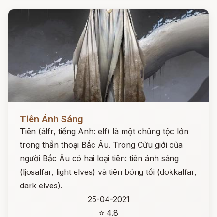
Đọc ngay
Tiên Ánh Sáng
Tiên (álfr, tiếng Anh: elf) là một chủng tộc lớn
trong thần thoại Bắc Âu. Trong Cửu giới của
người Bắc Âu có hai loại tiên: tiên ánh sáng
(ljosalfar, light elves) và tiên bóng tối (dokkalfar,
dark elves).
25-04-2021
⭐ 4.8