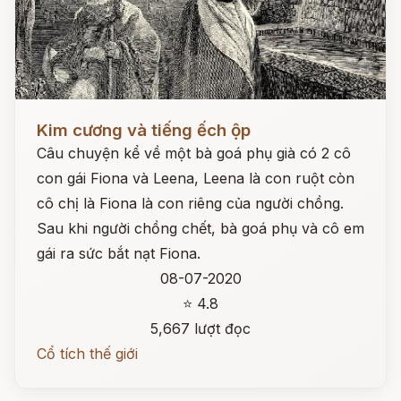
Đọc ngay
Kim cương và tiếng ếch ộp
Câu chuyện kể về một bà goá phụ già có 2 cô
con gái Fiona và Leena, Leena là con ruột còn
cô chị là Fiona là con riêng của người chồng.
Sau khi người chồng chết, bà goá phụ và cô em
gái ra sức bắt nạt Fiona.
08-07-2020
⭐ 4.8
5,667 lượt đọc
Cổ tích thế giới