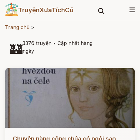
TruyệnXưaTíchCũ
Trang chủ
>
3376 truyện
•
Cập nhật hàng
🏰
ngày
Đọc ngay
Chuyện nàng công chúa có ngôi sao