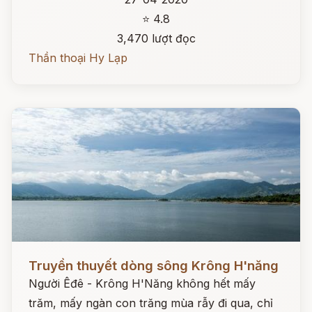
⭐ 4.8
3,470 lượt đọc
Thần thoại Hy Lạp
Đọc ngay
Truyền thuyết dòng sông Krông H'năng
Người Êđê - Krông H'Năng không hết mấy
trăm, mấy ngàn con trăng mùa rẫy đi qua, chỉ