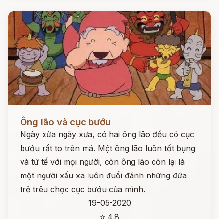
Đọc ngay
Ông lão và cục bướu
Ngày xửa ngày xưa, có hai ông lão đều có cục
bướu rất to trên má. Một ông lão luôn tốt bụng
và tử tế với mọi người, còn ông lão còn lại là
một người xấu xa luôn đuổi đánh những đứa
trẻ trêu chọc cục bướu của mình.
19-05-2020
⭐ 4.8