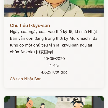
Đọc ngay
Chú tiểu Ikkyu-san
Ngày xửa ngày xưa, vào thế kỷ 15, khi mà Nhật
Bản vẫn còn đang trong thời kỳ Muromachi, đã
từng có một chú tiểu tên là Ikkyu-san ngụ tại
chùa Ankoku-ji (安国寺).
20-05-2020
⭐ 4.8
4,625 lượt đọc
Cổ tích Nhật Bản