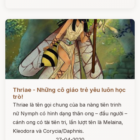
Đọc ngay
Thriae - Những cô giáo trẻ yêu luôn học
trò!
Thriae là tên gọi chung của ba nàng tiên trinh
nữ Nymph có hình dạng thân ong – đầu người –
cánh ong có tài tiên tri, lần lượt tên là Melaina,
Kleodora và Corycia/Daphnis.
27-04-2020