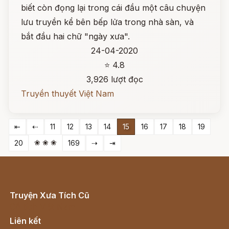
biết còn đọng lại trong cái đầu một câu chuyện
lưu truyền kể bên bếp lửa trong nhà sàn, và
bắt đầu hai chữ "ngày xưa".
24-04-2020
⭐ 4.8
3,926 lượt đọc
Truyền thuyết Việt Nam
⇤
⇠
11
12
13
14
15
16
17
18
19
❀ ❀ ❀
20
169
⇢
⇥
Truyện Xưa Tích Cũ
Cổ tích Việt Nam
Liên kết