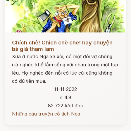
Đọc ngay
Chích chè! Chích chè che! hay chuyện
bà già tham lam
Xưa ở nước Nga xa xôi, có một đôi vợ chồng
già nghèo khổ lắm sống với nhau trong một túp
lều. Họ nghèo đến nỗi có lúc củi cũng không
có đủ tiền mua.
11-11-2022
⭐ 4.8
82,722 lượt đọc
Những câu truyện cổ tích Nga