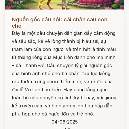
Đọc ngay
Nguồn gốc câu nói: cái chân sau con
chó
Đây là một câu chuyện dân gian đầy cảm động
và sâu sắc, kể về lòng thành bị hiểu sai, sự
tham lam của con người và trên hết là tình mẫu
tử thiêng liêng của Mục Liên dành cho mẹ mình
– bà Thanh Đề. Câu chuyện lý giải nguồn gốc
của hình ảnh chú chó ba chân, tập tục kiêng
rau thơm trong chốn thiền môn, và ra đời của
đại lễ Vu Lan báo hiếu. Hãy cùng lắng nghe
toàn bộ câu chuyện cổ tích kỳ bí này, với giọng
kể truyền cảm và hình ảnh minh họa hấp dẫn,
phù hợp cho cả người lớn và trẻ nhỏ.
04-06-2025