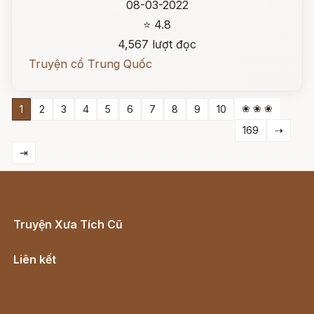
08-03-2022
⭐ 4.8
4,567 lượt đọc
Truyện cổ Trung Quốc
❀ ❀ ❀
1
2
3
4
5
6
7
8
9
10
169
⇢
⇥
Truyện Xưa Tích Cũ
Cổ tích Việt Nam
Liên kết
Lịch vạn niên
Hà Nội cũ - Món ngon Hà Nội
Truyện kiếm hiệp - Ngôn tình