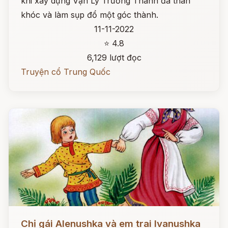
khi xây dựng Vạn Lý Trường Thành đã than
khóc và làm sụp đổ một góc thành.
11-11-2022
⭐ 4.8
6,129 lượt đọc
Truyện cổ Trung Quốc
Đọc ngay
Chị gái Alenushka và em trai Ivanushka