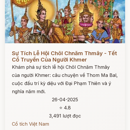
Đọc ngay
Sự Tích Lễ Hội Chôl Chnăm Thmây - Tết
Cổ Truyền Của Người Khmer
Khám phá sự tích lễ hội Chôl Chnăm Thmây
của người Khmer: câu chuyện về Thom Ma Bal,
cuộc đấu trí kỳ diệu với Đại Phạm Thiên và ý
nghĩa năm mới.
26-04-2025
⭐ 4.8
3,491 lượt đọc
Cổ tích Việt Nam