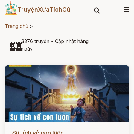
TruyệnXưaTíchCũ
Trang chủ
>
3376 truyện
•
Cập nhật hàng
🏰
ngày
Đọc ngay
Sự tích về con lươn