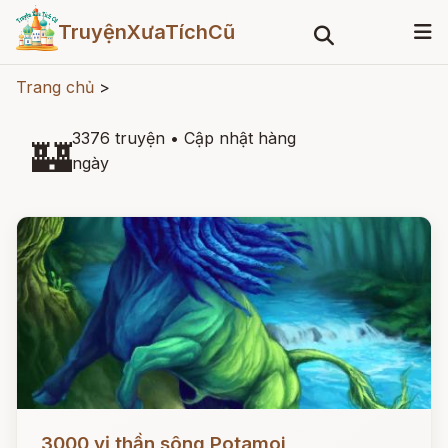
TruyệnXưaTíchCũ
Trang chủ
>
3376 truyện
•
Cập nhật hàng
🏰
ngày
Đọc ngay
3000 vị thần sông Potamoi