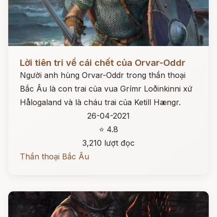
Đọc ngay
Lời tiên tri về cái chết của Orvar-Oddr
Người anh hùng Orvar-Oddr trong thần thoại
Bắc Âu là con trai của vua Grímr Loðinkinni xứ
Hålogaland và là cháu trai của Ketill Hængr.
26-04-2021
⭐ 4.8
3,210 lượt đọc
Thần thoại Bắc Âu