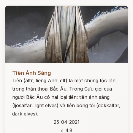
Đọc ngay
Tiên Ánh Sáng
Tiên (álfr, tiếng Anh: elf) là một chủng tộc lớn
trong thần thoại Bắc Âu. Trong Cửu giới của
người Bắc Âu có hai loại tiên: tiên ánh sáng
(ljosalfar, light elves) và tiên bóng tối (dokkalfar,
dark elves).
25-04-2021
⭐ 4.8