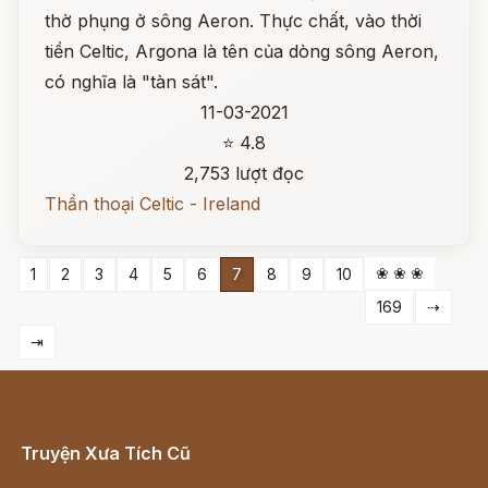
thờ phụng ở sông Aeron. Thực chất, vào thời
tiền Celtic, Argona là tên của dòng sông Aeron,
có nghĩa là "tàn sát".
11-03-2021
⭐ 4.8
2,753 lượt đọc
Thần thoại Celtic - Ireland
❀ ❀ ❀
1
2
3
4
5
6
7
8
9
10
169
⇢
⇥
Truyện Xưa Tích Cũ
Cổ tích Việt Nam