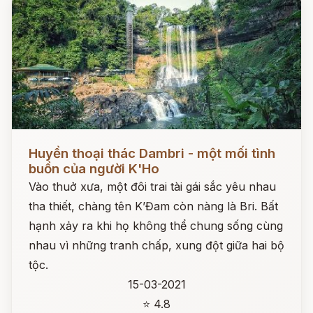
Đọc ngay
Huyền thoại thác Dambri - một mối tình
buồn của người K'Ho
Vào thuở xưa, một đôi trai tài gái sắc yêu nhau
tha thiết, chàng tên K’Đam còn nàng là Bri. Bất
hạnh xảy ra khi họ không thể chung sống cùng
nhau vì những tranh chấp, xung đột giữa hai bộ
tộc.
15-03-2021
⭐ 4.8