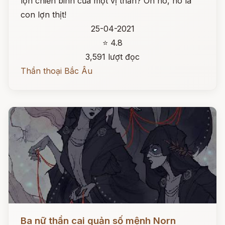
lợn chiến binh của một vị thần? Oh no, nó là
con lợn thịt!
25-04-2021
⭐ 4.8
3,591 lượt đọc
Thần thoại Bắc Âu
Đọc ngay
Ba nữ thần cai quản số mệnh Norn