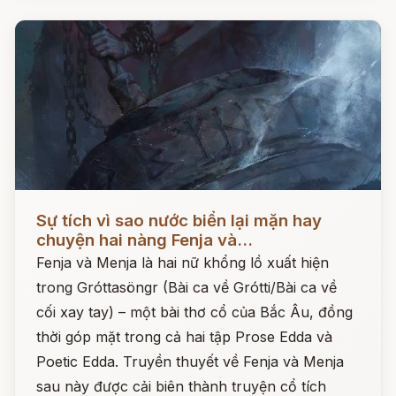
Đọc ngay
Sự tích vì sao nước biển lại mặn hay
chuyện hai nàng Fenja và...
Fenja và Menja là hai nữ khổng lồ xuất hiện
trong Gróttasöngr (Bài ca về Grótti/Bài ca về
cối xay tay) – một bài thơ cổ của Bắc Âu, đồng
thời góp mặt trong cả hai tập Prose Edda và
Poetic Edda. Truyền thuyết về Fenja và Menja
sau này được cải biên thành truyện cổ tích