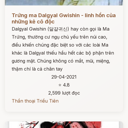
Đọc ngay
Trứng ma Dalgyal Gwishin - linh hồn của
những kẻ cô độc
Dalgyal Gwishin (달걀귀신) hay còn gọi là Ma
Trứng, thường cư ngụ chủ yếu trên núi cao,
điều khiến chúng đặc biệt so với các loài Ma
khác là Dalgyal thiếu hầu hết các bộ phận trên
gương mặt. Chúng không có mắt, mũi, miệng,
thậm chí là cả chân tay
29-04-2021
⭐ 4.8
2,599 lượt đọc
Thần thoại Triều Tiên