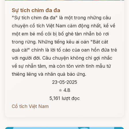
Đọc ngay
Sự tích chim đa đa
"Sự tích chim đa đa" là một trong những câu
chuyện cổ tích Việt Nam cảm động nhất, kể về
một em bé mồ côi bị bố ghẻ tàn nhẫn bỏ rơi
trong rừng. Những tiếng kêu ai oán "Bát cát
quả cà!" chính là lời tố cáo của oan hồn đứa trẻ
với người đời. Câu chuyện không chỉ gợi nhắc
về sự nhẫn tâm, mà còn tôn vinh tình mẫu tử
thiêng liêng và nhân quả báo ứng.
23-05-2025
⭐ 4.8
5,161 lượt đọc
Cổ tích Việt Nam