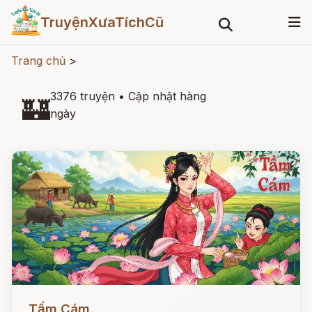
TruyệnXưaTíchCũ
Trang chủ
>
3376 truyện
•
Cập nhật hàng
🏰
ngày
Đọc ngay
Tấm Cám