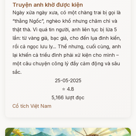
Đọc ngay
Truyện anh khờ được kiện
Ngày xửa ngày xưa, có một chàng trai bị gọi là
“thằng Ngốc”, nghèo khổ nhưng chăm chỉ và
thật thà. Vì quá tin người, anh liên tục bị lừa 5
lần: từ vàng giả, bạc giả, cho đến lụa đinh kiến,
rồi cả ngọc lưu ly... Thế nhưng, cuối cùng, anh
lại khiến cả triều đình phải xử kiện cho mình –
một câu chuyện công lý đầy cảm động và sâu
sắc.
25-05-2025
⭐ 4.8
5,166 lượt đọc
Cổ tích Việt Nam