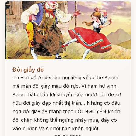
Đọc ngay
Đôi giầy đỏ
Truyện cổ Andersen nổi tiếng về cô bé Karen
mê mẩn đôi giày màu đỏ rực. Vì ham hư vinh,
Karen bất chấp lời khuyên của người lớn để sở
hữu đôi giày đẹp nhất thị trấn… Nhưng cô đâu
ngờ đôi giày ấy mang theo LỜI NGUYỀN khiến
đôi chân không thể ngừng nhảy múa, đẩy cô
vào bi kịch và sự hối hận khôn nguôi.