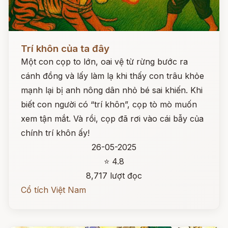
Đọc ngay
Trí khôn của ta đây
Một con cọp to lớn, oai vệ từ rừng bước ra
cánh đồng và lấy làm lạ khi thấy con trâu khỏe
mạnh lại bị anh nông dân nhỏ bé sai khiến. Khi
biết con người có “trí khôn”, cọp tò mò muốn
xem tận mắt. Và rồi, cọp đã rơi vào cái bẫy của
chính trí khôn ấy!
26-05-2025
⭐ 4.8
8,717 lượt đọc
Cổ tích Việt Nam