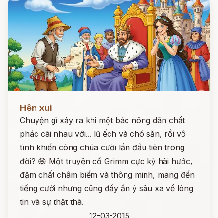
Đọc ngay
Hên xui
Chuyện gì xảy ra khi một bác nông dân chất
phác cãi nhau với... lũ ếch và chó săn, rồi vô
tình khiến công chúa cười lần đầu tiên trong
đời? 😆 Một truyện cổ Grimm cực kỳ hài hước,
đậm chất châm biếm và thông minh, mang đến
tiếng cười nhưng cũng đầy ẩn ý sâu xa về lòng
tin và sự thật thà.
12-03-2015