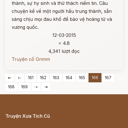
thành, sự hy sinh và thử thách niềm tin. Câu
chuyện kể về một người hầu trung thành, sẵn
sàng chịu mọi đau khổ để bảo vệ hoàng tử và
vương quốc.
12-03-2015
⭐ 4.8
4,341 lượt đọc
Truyện cổ Grimm
⇤
⇠
161
162
163
164
165
166
167
168
169
⇢
⇥
Truyện Xưa Tích Cũ
Cổ tích Việt Nam