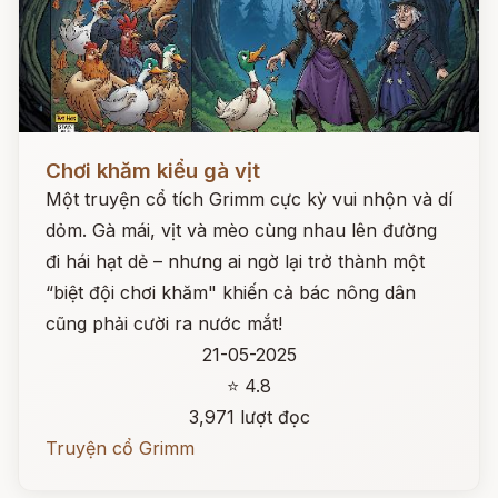
Đọc ngay
Chơi khăm kiểu gà vịt
Một truyện cổ tích Grimm cực kỳ vui nhộn và dí
dỏm. Gà mái, vịt và mèo cùng nhau lên đường
đi hái hạt dẻ – nhưng ai ngờ lại trở thành một
“biệt đội chơi khăm" khiến cả bác nông dân
cũng phải cười ra nước mắt!
21-05-2025
⭐ 4.8
3,971 lượt đọc
Truyện cổ Grimm