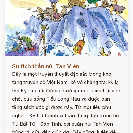
Đọc ngay
Sự tích thần núi Tản Viên
Đây là một truyền thuyết đặc sắc trong kho
tàng truyện cổ Việt Nam, kể về chàng trai kỳ lạ
tên Kỳ - người được dê rừng nuôi, chim trời che
chở, cứu sống Tiểu Long Hầu và được ban
tặng sách ước gì được nấy. Từ một tiều phu
nghèo, Kỳ trở thành vị thần đứng đầu trong bộ
Tứ Bất Tử - Sơn Tinh, cai quản núi Tản Viên
hùng vĩ, cứu dân giúp đời. Đây cũng là tiền đề