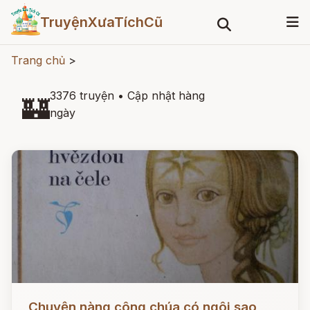
TruyệnXưaTíchCũ
Trang chủ
>
3376 truyện
•
Cập nhật hàng
🏰
ngày
Đọc ngay
Chuyện nàng công chúa có ngôi sao