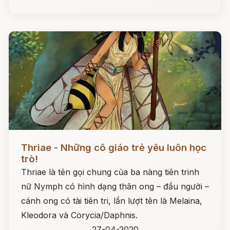
Đọc ngay
Thriae - Những cô giáo trẻ yêu luôn học
trò!
Thriae là tên gọi chung của ba nàng tiên trinh
nữ Nymph có hình dạng thân ong – đầu người –
cánh ong có tài tiên tri, lần lượt tên là Melaina,
Kleodora và Corycia/Daphnis.
27-04-2020