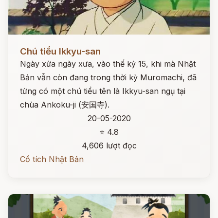
Đọc ngay
Chú tiểu Ikkyu-san
Ngày xửa ngày xưa, vào thế kỷ 15, khi mà Nhật
Bản vẫn còn đang trong thời kỳ Muromachi, đã
từng có một chú tiểu tên là Ikkyu-san ngụ tại
chùa Ankoku-ji (安国寺).
20-05-2020
⭐ 4.8
4,606 lượt đọc
Cổ tích Nhật Bản