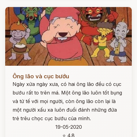
Đọc ngay
Ông lão và cục bướu
Ngày xửa ngày xưa, có hai ông lão đều có cục
bướu rất to trên má. Một ông lão luôn tốt bụng
và tử tế với mọi người, còn ông lão còn lại là
một người xấu xa luôn đuổi đánh những đứa
trẻ trêu chọc cục bướu của mình.
19-05-2020
⭐ 4.8