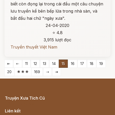
biết còn đọng lại trong cái đầu một câu chuyện
lưu truyền kể bên bếp lửa trong nhà sàn, và
bắt đầu hai chữ "ngày xưa".
24-04-2020
⭐ 4.8
3,915 lượt đọc
Truyền thuyết Việt Nam
⇤
⇠
11
12
13
14
15
16
17
18
19
❀ ❀ ❀
20
169
⇢
⇥
Truyện Xưa Tích Cũ
Cổ tích Việt Nam
Liên kết