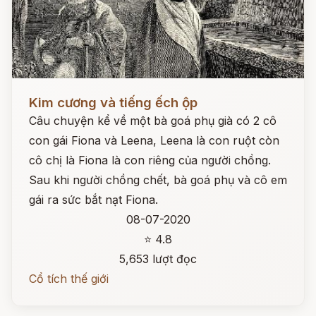
Đọc ngay
Kim cương và tiếng ếch ộp
Câu chuyện kể về một bà goá phụ già có 2 cô
con gái Fiona và Leena, Leena là con ruột còn
cô chị là Fiona là con riêng của người chồng.
Sau khi người chồng chết, bà goá phụ và cô em
gái ra sức bắt nạt Fiona.
08-07-2020
⭐ 4.8
5,653 lượt đọc
Cổ tích thế giới