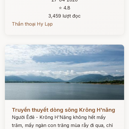
⭐ 4.8
3,459 lượt đọc
Thần thoại Hy Lạp
Đọc ngay
Truyền thuyết dòng sông Krông H'năng
Người Êđê - Krông H'Năng không hết mấy
trăm, mấy ngàn con trăng mùa rẫy đi qua, chỉ