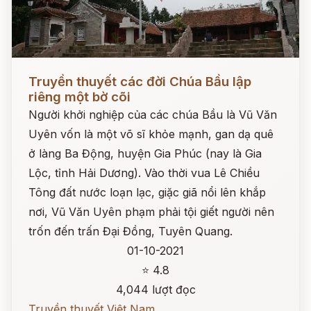
Đọc ngay
Truyền thuyết các đời Chúa Bầu lập
riêng một bờ cõi
Người khởi nghiệp của các chúa Bầu là Vũ Văn
Uyên vốn là một võ sĩ khỏe mạnh, gan dạ quê
ở làng Ba Động, huyện Gia Phúc (nay là Gia
Lộc, tỉnh Hải Dương). Vào thời vua Lê Chiều
Tông đất nước loạn lạc, giặc giã nổi lên khắp
nơi, Vũ Văn Uyên phạm phải tội giết người nên
trốn đến trấn Đại Đồng, Tuyên Quang.
01-10-2021
⭐ 4.8
4,044 lượt đọc
Truyền thuyết Việt Nam