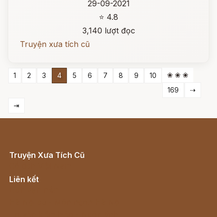
29-09-2021
⭐ 4.8
3,140 lượt đọc
Truyện xưa tích cũ
❀ ❀ ❀
1
2
3
4
5
6
7
8
9
10
169
⇢
⇥
Truyện Xưa Tích Cũ
Cổ tích Việt Nam
Liên kết
Lịch vạn niên
Hà Nội cũ - Món ngon Hà Nội
Truyện kiếm hiệp - Ngôn tình