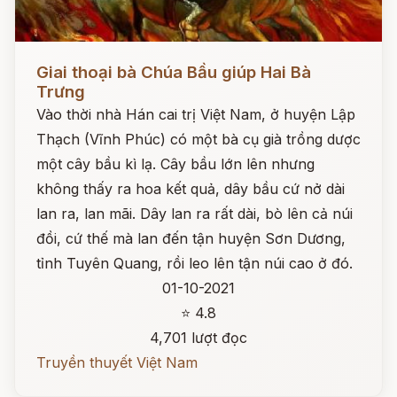
Đọc ngay
Giai thoại bà Chúa Bầu giúp Hai Bà
Trưng
Vào thời nhà Hán cai trị Việt Nam, ở huyện Lập
Thạch (Vĩnh Phúc) có một bà cụ già trồng dược
một cây bầu kì lạ. Cây bầu lớn lên nhưng
không thấy ra hoa kết quả, dây bầu cứ nở dài
lan ra, lan mãi. Dây lan ra rất dài, bò lên cả núi
đồi, cứ thế mà lan đến tận huyện Sơn Dương,
tỉnh Tuyên Quang, rồi leo lên tận núi cao ở đó.
01-10-2021
⭐ 4.8
4,701 lượt đọc
Truyền thuyết Việt Nam