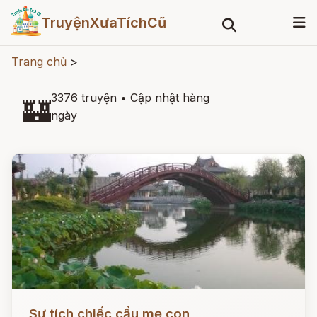
TruyệnXưaTíchCũ
Trang chủ
>
3376 truyện
•
Cập nhật hàng
🏰
ngày
Đọc ngay
Sự tích chiếc cầu mẹ con