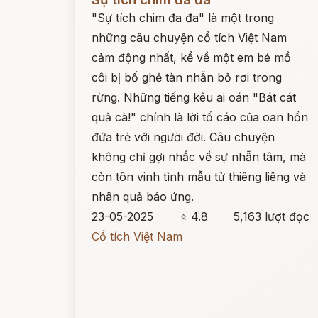
"Sự tích chim đa đa" là một trong
những câu chuyện cổ tích Việt Nam
cảm động nhất, kể về một em bé mồ
côi bị bố ghẻ tàn nhẫn bỏ rơi trong
rừng. Những tiếng kêu ai oán "Bát cát
quả cà!" chính là lời tố cáo của oan hồn
đứa trẻ với người đời. Câu chuyện
không chỉ gợi nhắc về sự nhẫn tâm, mà
còn tôn vinh tình mẫu tử thiêng liêng và
nhân quả báo ứng.
23-05-2025
⭐ 4.8
5,163 lượt đọc
Cổ tích Việt Nam