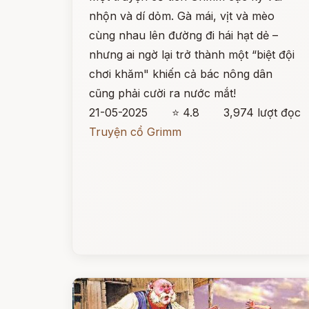
nhộn và dí dỏm. Gà mái, vịt và mèo
cùng nhau lên đường đi hái hạt dẻ –
nhưng ai ngờ lại trở thành một “biệt đội
chơi khăm" khiến cả bác nông dân
cũng phải cười ra nước mắt!
21-05-2025
⭐ 4.8
3,974 lượt đọc
Truyện cổ Grimm