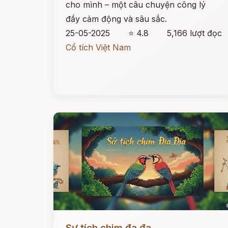
cho mình – một câu chuyện công lý
đầy cảm động và sâu sắc.
25-05-2025
⭐ 4.8
5,166 lượt đọc
Cổ tích Việt Nam
Đọc ngay
Sự tích chim đa đa