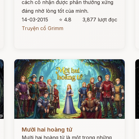
cách cô nhận được phần thưởng xứng
đáng nhờ lòng tốt của mình.
14-03-2015
⭐ 4.8
3,877 lượt đọc
Truyện cổ Grimm
Đọc ngay
Đ
Mười hai hoàng tử
Mười hai hoàng tử là một trong những