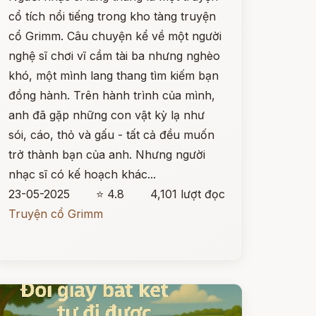
cổ tích nổi tiếng trong kho tàng truyện
cổ Grimm. Câu chuyện kể về một người
nghệ sĩ chơi vĩ cầm tài ba nhưng nghèo
khó, một mình lang thang tìm kiếm bạn
đồng hành. Trên hành trình của mình,
anh đã gặp những con vật kỳ lạ như
sói, cáo, thỏ và gấu - tất cả đều muốn
trở thành bạn của anh. Nhưng người
nhạc sĩ có kế hoạch khác...
23-05-2025
⭐ 4.8
4,101 lượt đọc
Truyện cổ Grimm