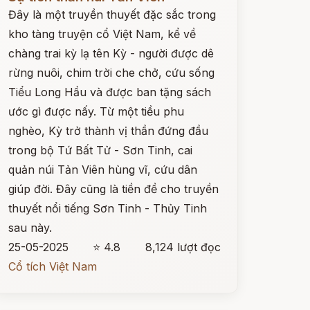
Đây là một truyền thuyết đặc sắc trong
kho tàng truyện cổ Việt Nam, kể về
chàng trai kỳ lạ tên Kỳ - người được dê
rừng nuôi, chim trời che chở, cứu sống
Tiểu Long Hầu và được ban tặng sách
ước gì được nấy. Từ một tiều phu
nghèo, Kỳ trở thành vị thần đứng đầu
trong bộ Tứ Bất Tử - Sơn Tinh, cai
quản núi Tản Viên hùng vĩ, cứu dân
giúp đời. Đây cũng là tiền đề cho truyền
thuyết nổi tiếng Sơn Tinh - Thủy Tinh
sau này.
25-05-2025
⭐ 4.8
8,124 lượt đọc
Cổ tích Việt Nam