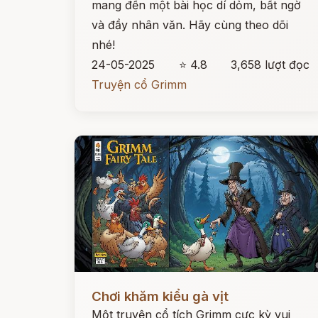
mang đến một bài học dí dỏm, bất ngờ
và đầy nhân văn. Hãy cùng theo dõi
nhé!
24-05-2025
⭐ 4.8
3,658 lượt đọc
Truyện cổ Grimm
Đọc ngay
Chơi khăm kiểu gà vịt
Một truyện cổ tích Grimm cực kỳ vui