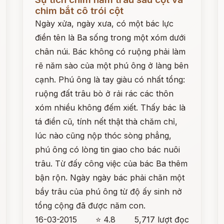
chim bắt cô trói cột
Ngày xửa, ngày xưa, có một bác lực
điền tên là Ba sống trong một xóm dưới
chân núi. Bác không có ruộng phải làm
rẽ năm sào của một phú ông ở làng bên
cạnh. Phú ông là tay giàu có nhất tổng:
ruộng đất trâu bò ở rải rác các thôn
xóm nhiều không đếm xiết. Thấy bác là
tá điền cũ, tính nết thật thà chăm chỉ,
lúc nào cũng nộp thóc sòng phẳng,
phú ông có lòng tin giao cho bác nuôi
trâu. Từ đấy công việc của bác Ba thêm
bận rộn. Ngày ngày bác phải chăn một
bầy trâu của phú ông từ độ ấy sinh nở
tổng cộng đã được năm con.
16-03-2015
⭐ 4.8
5,717 lượt đọc