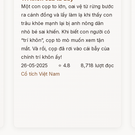
Một con cọp to lớn, oai vệ từ rừng bước
ra cánh đồng và lấy làm lạ khi thấy con
trâu khỏe mạnh lại bị anh nông dân
nhỏ bé sai khiến. Khi biết con người có
“trí khôn”, cọp tò mò muốn xem tận
mắt. Và rồi, cọp đã rơi vào cái bẫy của
chính trí khôn ấy!
26-05-2025
⭐ 4.8
8,718 lượt đọc
Cổ tích Việt Nam