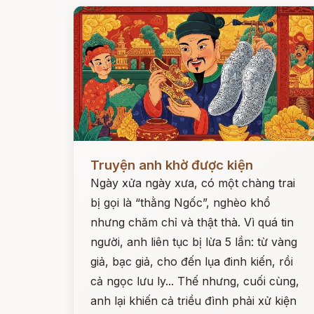
Đọc ngay
Truyện anh khờ được kiện
Ngày xửa ngày xưa, có một chàng trai
bị gọi là “thằng Ngốc”, nghèo khổ
nhưng chăm chỉ và thật thà. Vì quá tin
người, anh liên tục bị lừa 5 lần: từ vàng
giả, bạc giả, cho đến lụa đinh kiến, rồi
cả ngọc lưu ly... Thế nhưng, cuối cùng,
anh lại khiến cả triều đình phải xử kiện