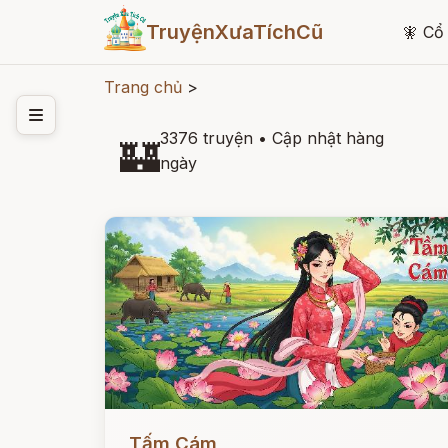
TruyệnXưaTíchCũ
🧚
Cổ 
Trang chủ
>
3376 truyện
•
Cập nhật hàng
🏰
ngày
Đọc ngay
Tấm Cám