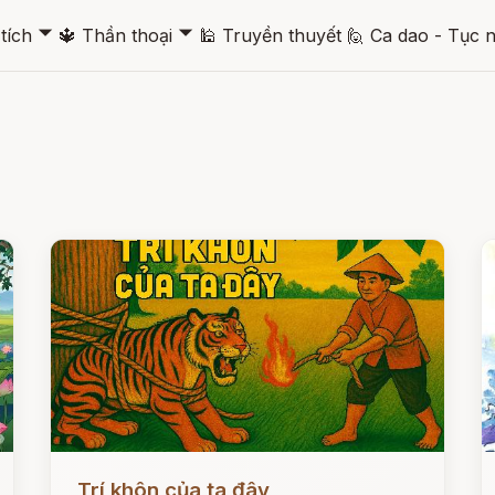
🞃
🞃
tích
🔱
Thần thoại
🕌
Truyền thuyết
🙋
Ca dao - Tục 
Đọc ngay
Đ
Trí khôn của ta đây