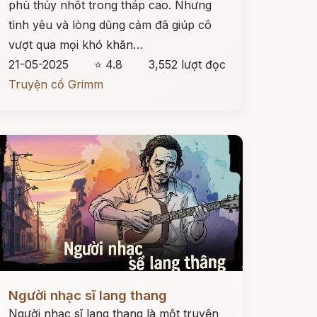
phù thủy nhốt trong tháp cao. Nhưng
tình yêu và lòng dũng cảm đã giúp cô
vượt qua mọi khó khăn…
21-05-2025
⭐ 4.8
3,552 lượt đọc
Truyện cổ Grimm
ọc ngay
Người nhạc sĩ lang thang
Người nhạc sĩ lang thang là một truyện