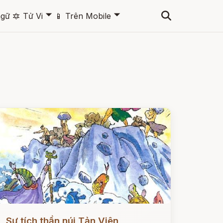
🞃
🞃
ngữ
🔯
Tử Vi
📱
Trên Mobile
ọc ngay
Sự tích thần núi Tản Viên