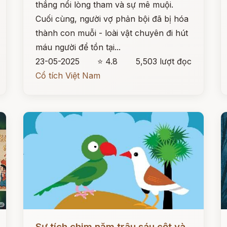
thắng nổi lòng tham và sự mê muội.
Cuối cùng, người vợ phản bội đã bị hóa
thành con muỗi - loài vật chuyên đi hút
máu người để tồn tại...
23-05-2025
⭐ 4.8
5,503 lượt đọc
Cổ tích Việt Nam
Đọc ngay
Đ
Sự tích chim năm trâu sáu cột và