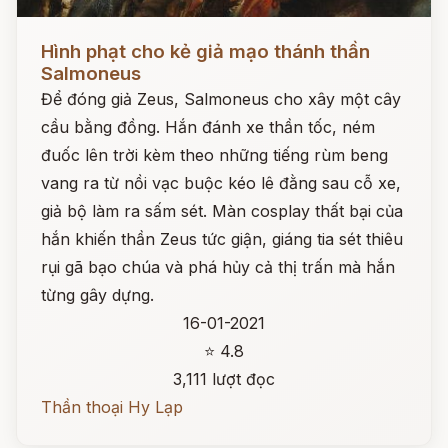
Đọc ngay
Hình phạt cho kẻ giả mạo thánh thần
Salmoneus
Để đóng giả Zeus, Salmoneus cho xây một cây
cầu bằng đồng. Hắn đánh xe thần tốc, ném
đuốc lên trời kèm theo những tiếng rùm beng
vang ra từ nồi vạc buộc kéo lê đằng sau cỗ xe,
giả bộ làm ra sấm sét. Màn cosplay thất bại của
hắn khiến thần Zeus tức giận, giáng tia sét thiêu
rụi gã bạo chúa và phá hủy cả thị trấn mà hắn
từng gây dựng.
16-01-2021
⭐ 4.8
3,111 lượt đọc
Thần thoại Hy Lạp