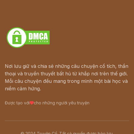
Hà Nội cũ - Món ngon Hà Nội
Truyện kiếm hiệp - Ngôn tình
Download - Tải Miễn Phí
Nơi lưu giữ và chia sẻ những câu chuyện cổ tích, thần
thoại và truyền thuyết bất hủ từ khắp nơi trên thế giới.
Mỗi câu chuyện đều mang trong mình một bài học và
niềm cảm hứng.
Được tạo với
cho những người yêu truyện
© 2024 Truyện Cổ. Tất cả quyền được bảo lưu.