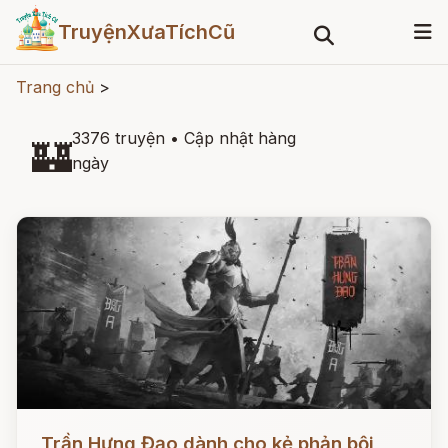
TruyệnXưaTíchCũ
Trang chủ
>
3376 truyện
•
Cập nhật hàng
🏰
ngày
Đọc ngay
Trần Hưng Đạo dành cho kẻ phản bội