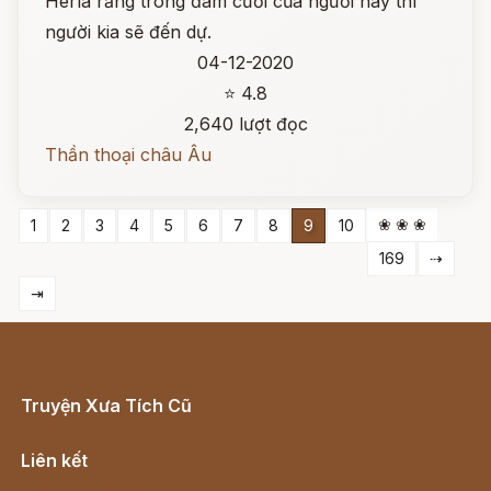
Herla rằng trong đám cưới của người này thì
người kia sẽ đến dự.
04-12-2020
⭐ 4.8
2,640 lượt đọc
Thần thoại châu Âu
❀ ❀ ❀
1
2
3
4
5
6
7
8
9
10
169
⇢
⇥
Truyện Xưa Tích Cũ
Cổ tích Việt Nam
Liên kết
Lịch vạn niên