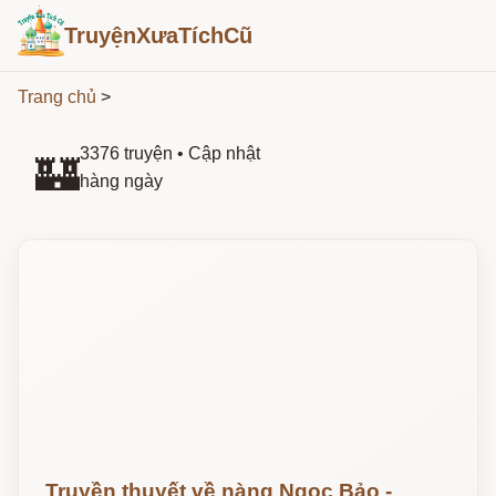
TruyệnXưaTíchCũ
Trang chủ
>
3376 truyện
•
Cập nhật hàng
🏰
ngày
Đọc ngay
Truyền thuyết về nàng Ngọc Bảo - người