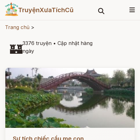
TruyệnXưaTíchCũ
Trang chủ
>
3376 truyện
•
Cập nhật hàng
🏰
ngày
Đọc ngay
Sự tích chiếc cầu mẹ con