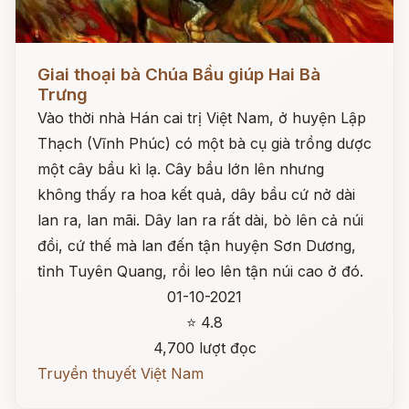
Đọc ngay
Giai thoại bà Chúa Bầu giúp Hai Bà
Trưng
Vào thời nhà Hán cai trị Việt Nam, ở huyện Lập
Thạch (Vĩnh Phúc) có một bà cụ già trồng dược
một cây bầu kì lạ. Cây bầu lớn lên nhưng
không thấy ra hoa kết quả, dây bầu cứ nở dài
lan ra, lan mãi. Dây lan ra rất dài, bò lên cả núi
đồi, cứ thế mà lan đến tận huyện Sơn Dương,
tỉnh Tuyên Quang, rồi leo lên tận núi cao ở đó.
01-10-2021
⭐ 4.8
4,700 lượt đọc
Truyền thuyết Việt Nam