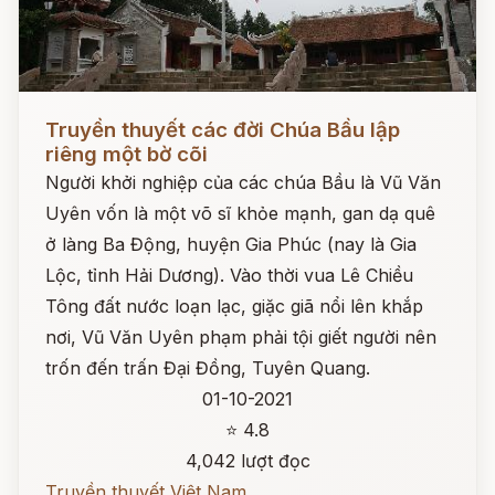
Đọc ngay
Truyền thuyết các đời Chúa Bầu lập
riêng một bờ cõi
Người khởi nghiệp của các chúa Bầu là Vũ Văn
Uyên vốn là một võ sĩ khỏe mạnh, gan dạ quê
ở làng Ba Động, huyện Gia Phúc (nay là Gia
Lộc, tỉnh Hải Dương). Vào thời vua Lê Chiều
Tông đất nước loạn lạc, giặc giã nổi lên khắp
nơi, Vũ Văn Uyên phạm phải tội giết người nên
trốn đến trấn Đại Đồng, Tuyên Quang.
01-10-2021
⭐ 4.8
4,042 lượt đọc
Truyền thuyết Việt Nam